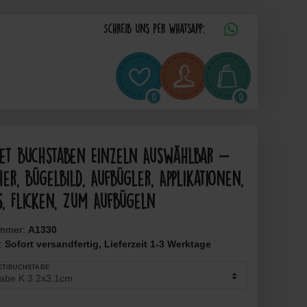
Schreib uns per Whatsapp:
0
0
bet Buchstaben Einzeln Auswählbar -
er, Bügelbild, Aufbügler, Applikationen,
s, Flicken, Zum Aufbügeln
ummer:
A1330
t:
Sofort versandfertig, Lieferzeit 1-3 Werktage
ET/BUCHSTABE