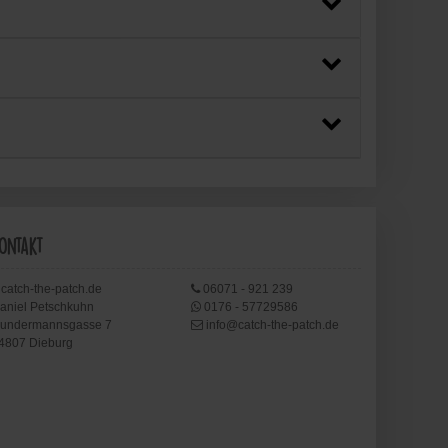
ontakt
catch-the-patch.de
06071 - 921 239
aniel Petschkuhn
0176 - 57729586
undermannsgasse 7
info@catch-the-patch.de
4807 Dieburg