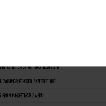
Auswahl akzeptieren
nalisierung & Sonderanfertigungen
ich einen eigenen Patch designen lassen?
ich bestimmte Farben oder Formen anpassen lassen?
ellung & Bezahlung
nn ich bei Catch the Patch bestellen?
e Zahlungsmethoden akzeptiert ihr?
s einen Mindestbestellwert?