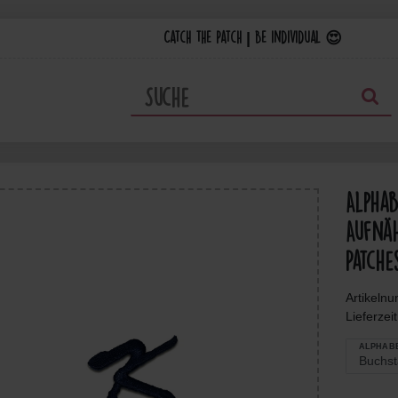
Catch the Patch | Be individual 😍
Alpha
Aufnäh
Patche
Artikeln
Lieferzei
ALPHAB