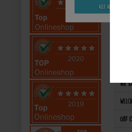
Alle akzeptieren
Perso
Kann 
Kann 
Best
Wie ka
Welch
Gibt e