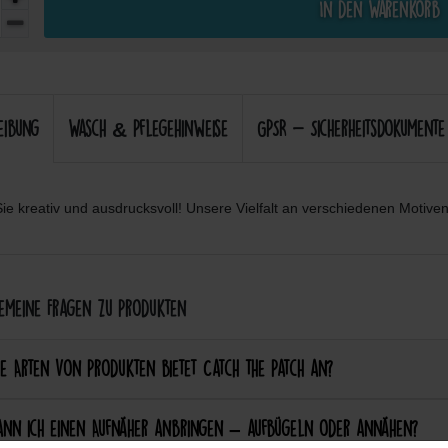
In den Warenkorb
eibung
Wasch & Pflegehinweise
GPSR - Sicherheitsdokumente
ie kreativ und ausdrucksvoll! Unsere Vielfalt an verschiedenen Motiven 
meine Fragen zu Produkten
e Arten von Produkten bietet Catch the Patch an?
ann ich einen Aufnäher anbringen – aufbügeln oder annähen?