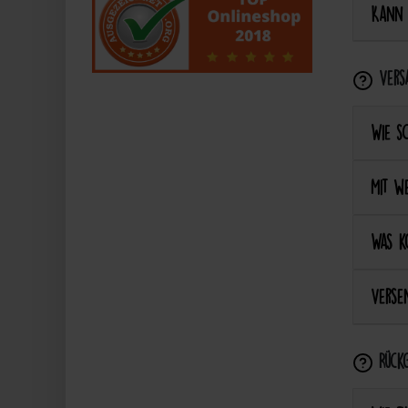
Kann 
Vers
Wie s
Mit we
Was k
Versen
Rückg