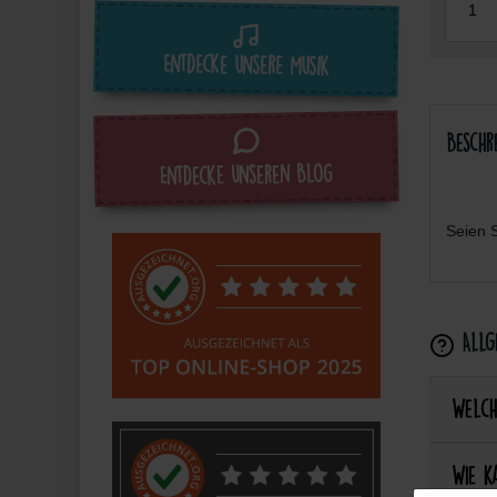
Entdecke unsere Musik
Beschr
Entdecke unseren Blog
Seien S
Allge
Welch
Wie k