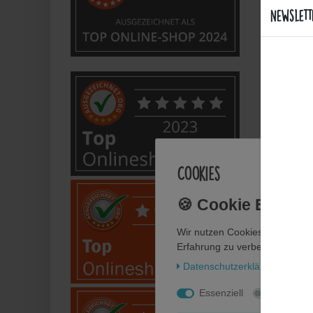
Newslett
Sind d
Welche
Bietet
Anwe
Cookies
Wie fl
Wir nutzen Cookies auf unsere
Wie pf
Erfahrung zu verbessern. Weit
Daten­schutz­erklärung
Impr
Kann i
Essenziell
Statistik