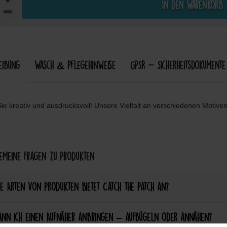
In den Warenkorb
eibung
Wasch & Pflegehinweise
GPSR - Sicherheitsdokumente
ie kreativ und ausdrucksvoll! Unsere Vielfalt an verschiedenen Motiven 
meine Fragen zu Produkten
e Arten von Produkten bietet Catch the Patch an?
ann ich einen Aufnäher anbringen – aufbügeln oder annähen?