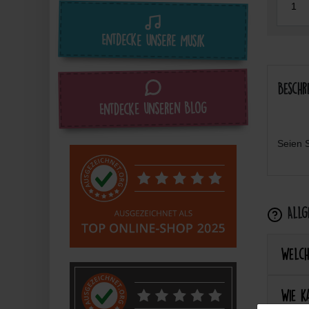
Entdecke unsere Musik
Beschr
Entdecke unseren Blog
Seien S
Allge
Welch
Wie k