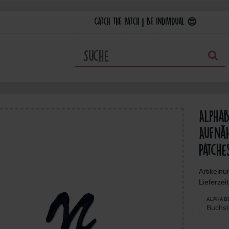
Catch the Patch | Be individual 😍
Alpha
Aufnäh
Patche
Artikeln
Lieferzei
ALPHAB