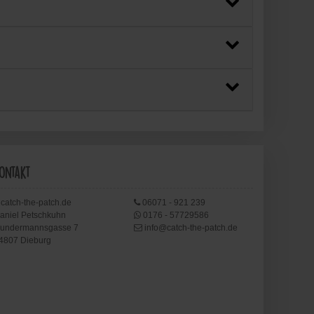
ontakt
catch-the-patch.de
06071 - 921 239
aniel Petschkuhn
0176 - 57729586
undermannsgasse 7
info@catch-the-patch.de
4807 Dieburg