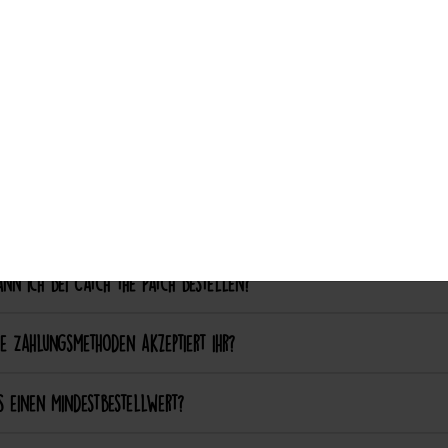
Auswahl akzeptieren
nalisierung & Sonderanfertigungen
ich einen eigenen Patch designen lassen?
ich bestimmte Farben oder Formen anpassen lassen?
ellung & Bezahlung
nn ich bei Catch the Patch bestellen?
e Zahlungsmethoden akzeptiert ihr?
s einen Mindestbestellwert?