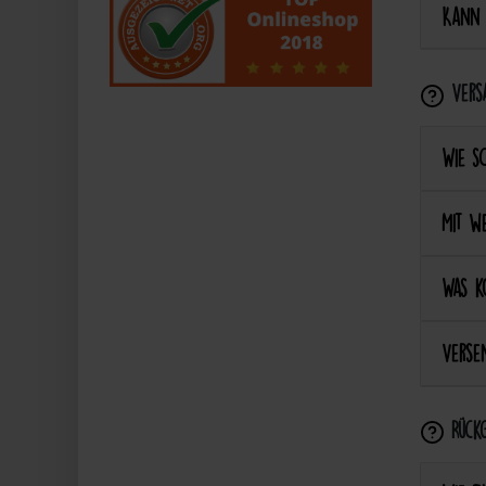
Kann 
Vers
Wie s
Mit we
Was k
Versen
Rückg