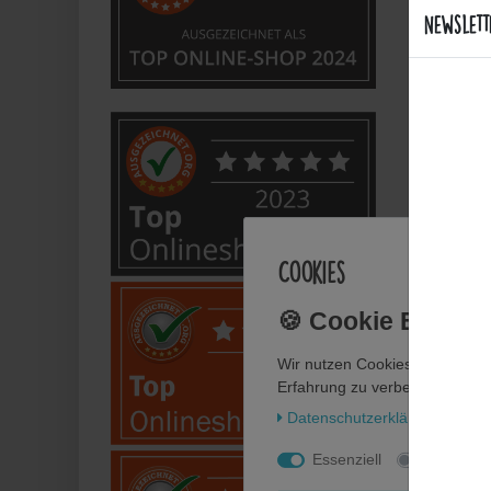
Newslett
Sind d
Welche
Bietet
Anwe
Cookies
Wie fl
Wir nutzen Cookies auf unsere
Wie pf
Erfahrung zu verbessern. Weit
Daten­schutz­erklärung
Impr
Kann i
Essenziell
Statistik