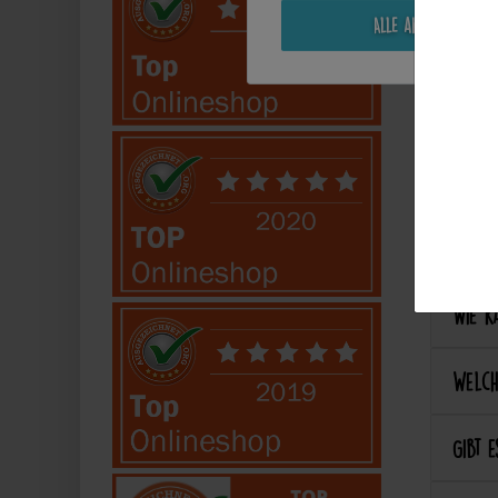
Alle akzeptieren
Perso
Kann 
Kann 
Best
Wie ka
Welch
Gibt e