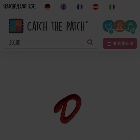
Sprache/Language:
0
0
☰ Menü öffnen