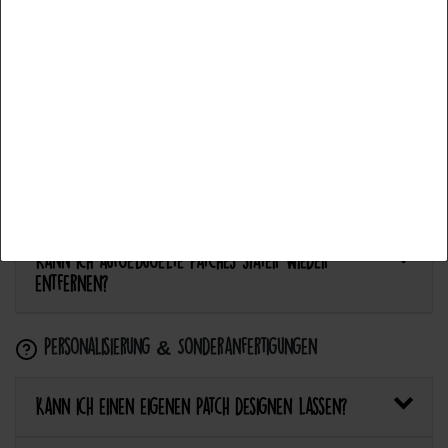
Alle akzeptieren
Anwendung & Pflege
Auswahl akzeptieren
Wie flicke ich eine Hose oder ein Kleidungsstück
Alle ablehnen
mit einem Aufnäher?
Wie pflege ich Textilien mit Patches richtig?
Kann ich aufgebügelte Patches später wieder
entfernen?
Personalisierung & Sonderanfertigungen
Kann ich einen eigenen Patch designen lassen?