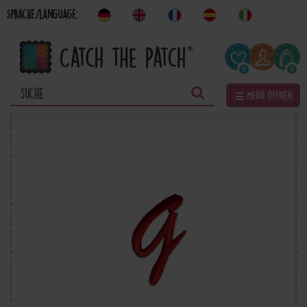
Sprache/Language:
0
0
☰ Menü öffnen