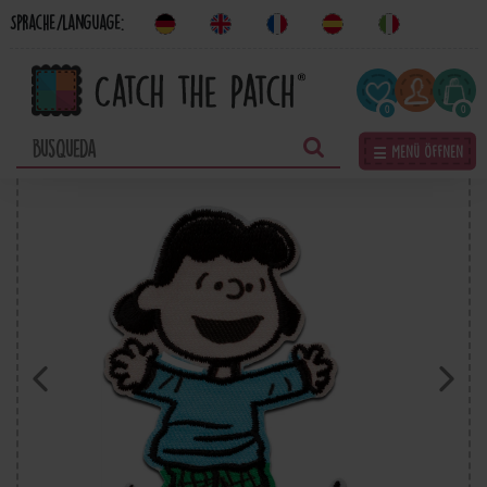
Sprache/Language:
0
0
☰ Menü öffnen