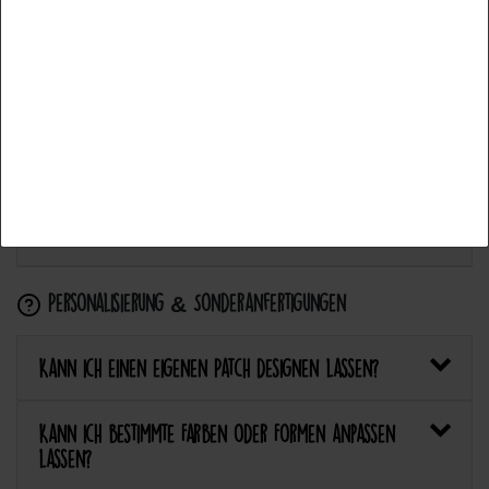
Aceptar todos
Wie flicke ich eine Hose oder ein Kleidungsstück
Aceptar selección
mit einem Aufnäher?
Rechazar todo
Wie pflege ich Textilien mit Patches richtig?
Kann ich aufgebügelte Patches später wieder
entfernen?
Personalisierung & Sonderanfertigungen
Kann ich einen eigenen Patch designen lassen?
Kann ich bestimmte Farben oder Formen anpassen
lassen?