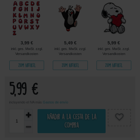
3,99 €
5,49 €
5,99 €
inkl. ges. MwSt. zzgl.
inkl. ges. MwSt. zzgl.
inkl. ges. MwSt. zzgl.
Versandkosten
Versandkosten
Versandkosten
Zum Artikel
Zum Artikel
Zum Artikel
5,99 €
incluyendo el IVA más
Gastos de envío
Añadir a la cesta de la
compra