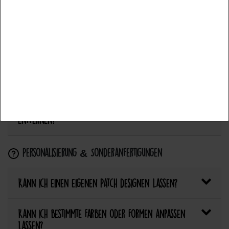
Alle akzeptieren
Anwendung & Pflege
Auswahl akzeptieren
Wie flicke ich eine Hose oder ein Kleidungsstück
mit einem Aufnäher?
Alle ablehnen
Wie pflege ich Textilien mit Patches richtig?
Kann ich aufgebügelte Patches später wieder
entfernen?
Personalisierung & Sonderanfertigungen
Kann ich einen eigenen Patch designen lassen?
Kann ich bestimmte Farben oder Formen anpassen
lassen?