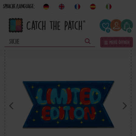
Sprache/Language:
0
0
☰ Menü öffnen