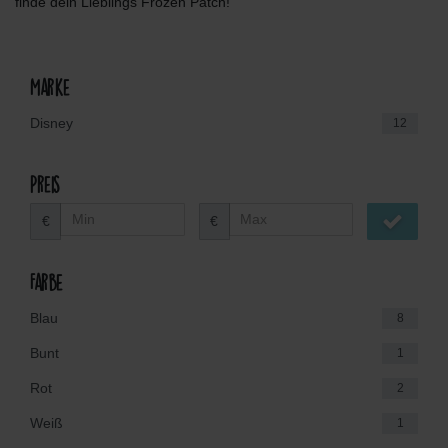
finde dein Lieblings Frozen Patch!
Marke
Disney
12
Preis
€
€
Farbe
Blau
8
Bunt
1
Rot
2
Weiß
1