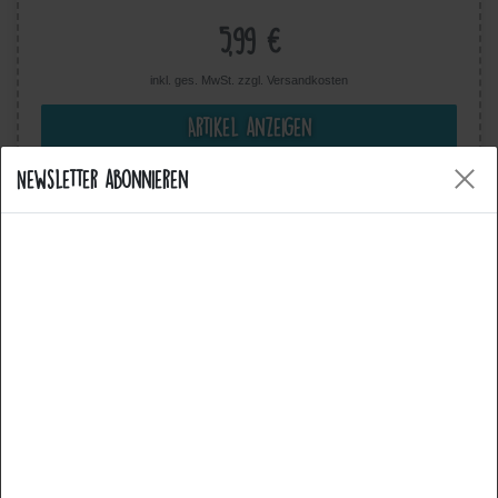
5,99 €
inkl. ges. MwSt. zzgl.
Versandkosten
Artikel anzeigen
Newsletter abonnieren
Cookies
Wir nutzen Cookies auf unserer Website. Einige von
diesen sind essenziell, während andere uns helfen,
diese Website und Ihre Erfahrung zu verbessern.
Weitere Informationen zu den von uns verwendeten
Cookies und Ihren Rechten als Nutzer finden Sie hier: