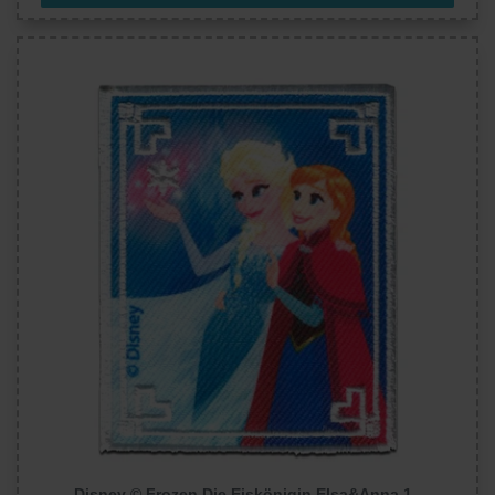
Disney © Frozen Die Eiskönigin Elsa&Anna 1 -