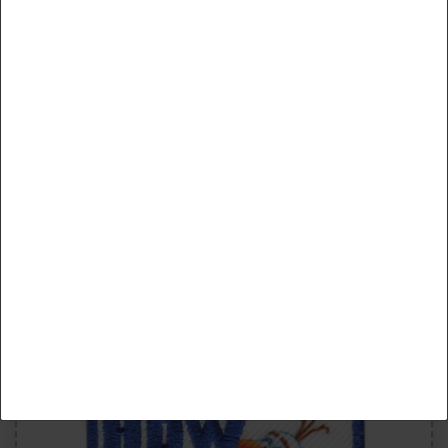
Daten­schutz­erklärung
Impressum
Essenziell
Statistik
Marketing
Externe Medien
PayPal
Funktional
Weitere Einstellungen
Disney © Frozen 2 Olaf Schneemann Eis - Aufnäher,
Bügelbild, Aufbügler, Applikationen, Patches, Flicken,
Größe: 7,5 x 3,3 cm
Alle akzeptieren
5,99 €
inkl. ges. MwSt. zzgl.
Versandkosten
Auswahl akzeptieren
Artikel anzeigen
Alle ablehnen