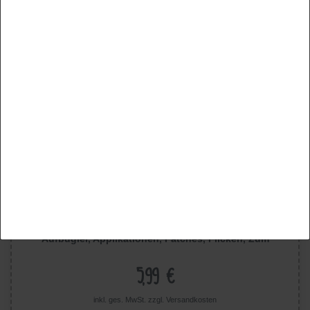
Externe Medien
PayPal
Funktional
Weitere Einstellungen
Alle akzeptieren
Auswahl akzeptieren
Alle ablehnen
Pippi Langstrumpf © Mit Logo - Aufnäher, Bügelbild,
Aufbügler, Applikationen, Patches, Flicken, Zum
Aufbügeln, Größe: 6 x 5,5 cm
5,99 €
inkl. ges. MwSt. zzgl.
Versandkosten