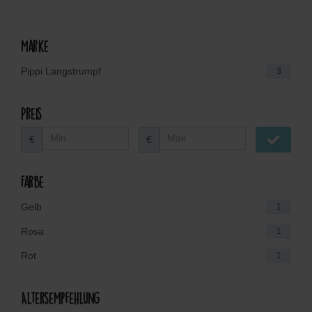
Marke
Pippi Langstrumpf
3
Preis
€
€
Farbe
Gelb
1
Rosa
1
Rot
1
Altersempfehlung