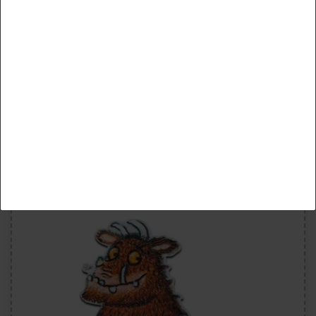
Alle akzeptieren
Grüffelo Fuchs - Aufnäher, Bügelbild, Aufbügler,
Applikationen, Patches, Flicken, zum aufbügeln,
Größe: 7 x 6,2 cm
Auswahl akzeptieren
5,99 €
Alle ablehnen
inkl. ges. MwSt. zzgl.
Versandkosten
Artikel anzeigen