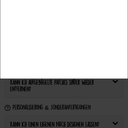
Bietet Catch the Patch personalisierte Aufnäher an?
Alle akzeptieren
Anwendung & Pflege
Auswahl akzeptieren
Wie flicke ich eine Hose oder ein Kleidungsstück
Alle ablehnen
mit einem Aufnäher?
Wie pflege ich Textilien mit Patches richtig?
Kann ich aufgebügelte Patches später wieder
entfernen?
Personalisierung & Sonderanfertigungen
Kann ich einen eigenen Patch designen lassen?