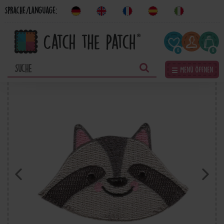
Sprache/Language:
0
0
☰ Menü öffnen