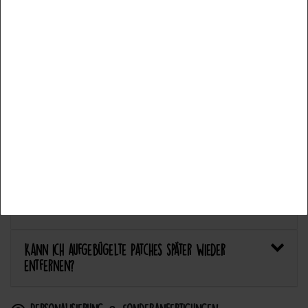
Weitere Einstellungen
Welcher Stoff eignet sich am besten für Patches?
Alle akzeptieren
Bietet Catch the Patch personalisierte Aufnäher an?
Auswahl akzeptieren
Anwendung & Pflege
Alle ablehnen
Wie flicke ich eine Hose oder ein Kleidungsstück
mit einem Aufnäher?
Wie pflege ich Textilien mit Patches richtig?
Kann ich aufgebügelte Patches später wieder
entfernen?