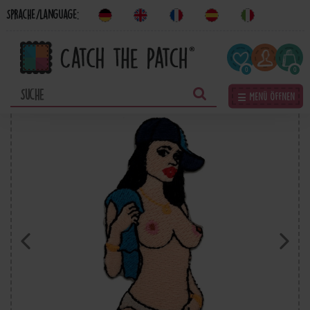
Sprache/Language:
0
0
☰ Menü öffnen