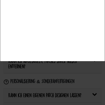
Alle akzeptieren
Anwendung & Pflege
Auswahl akzeptieren
Wie flicke ich eine Hose oder ein Kleidungsstück
Alle ablehnen
mit einem Aufnäher?
Wie pflege ich Textilien mit Patches richtig?
Kann ich aufgebügelte Patches später wieder
entfernen?
Personalisierung & Sonderanfertigungen
Kann ich einen eigenen Patch designen lassen?