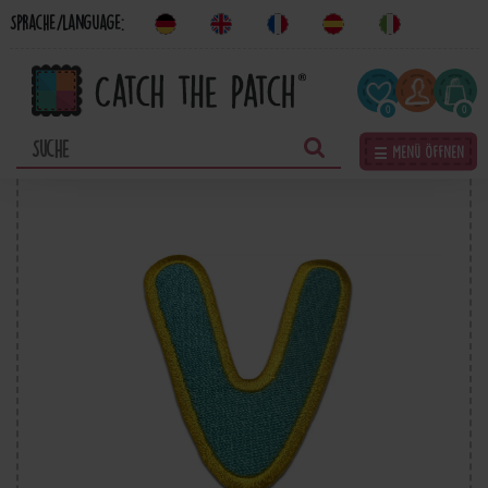
Sprache/Language:
0
0
☰ Menü öffnen