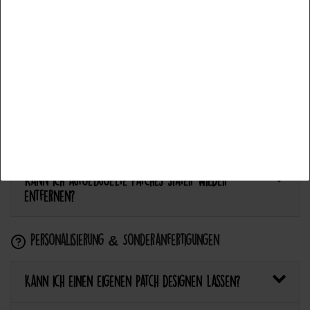
Alle akzeptieren
Anwendung & Pflege
Auswahl akzeptieren
Wie flicke ich eine Hose oder ein Kleidungsstück
Alle ablehnen
mit einem Aufnäher?
Wie pflege ich Textilien mit Patches richtig?
Kann ich aufgebügelte Patches später wieder
entfernen?
Personalisierung & Sonderanfertigungen
Kann ich einen eigenen Patch designen lassen?