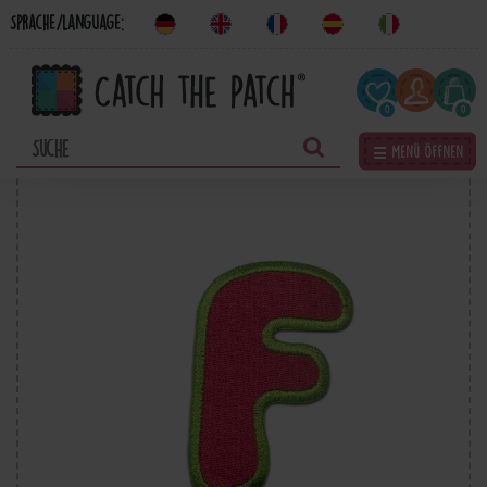
Sprache/Language:
0
0
☰ Menü öffnen