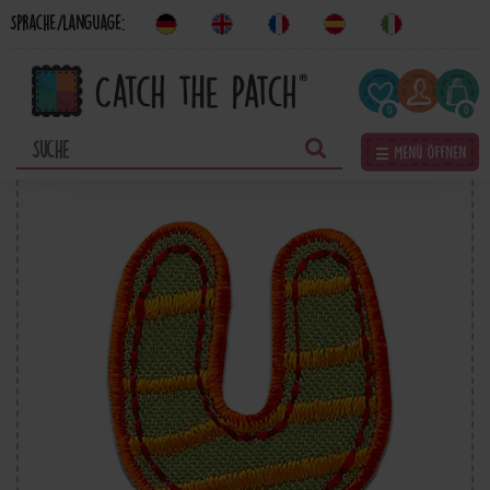
Sprache/Language:
0
0
☰ Menü öffnen