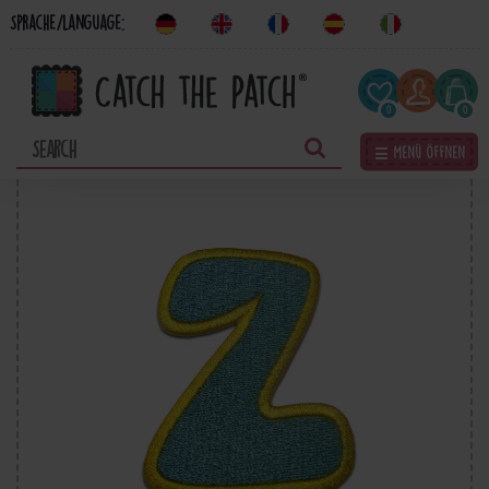
Sprache/Language:
0
0
☰ Menü öffnen