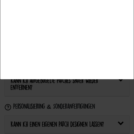
Bietet Catch the Patch personalisierte Aufnäher an?
Accept all
Anwendung & Pflege
Accept selection
Wie flicke ich eine Hose oder ein Kleidungsstück
Reject all
mit einem Aufnäher?
Wie pflege ich Textilien mit Patches richtig?
Kann ich aufgebügelte Patches später wieder
entfernen?
Personalisierung & Sonderanfertigungen
Kann ich einen eigenen Patch designen lassen?