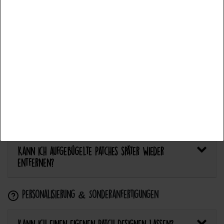
Bietet Catch the Patch personalisierte Aufnäher an?
Accept all
Accept selection
Anwendung & Pflege
Reject all
Wie flicke ich eine Hose oder ein Kleidungsstück
mit einem Aufnäher?
Wie pflege ich Textilien mit Patches richtig?
Kann ich aufgebügelte Patches später wieder
entfernen?
Personalisierung & Sonderanfertigungen