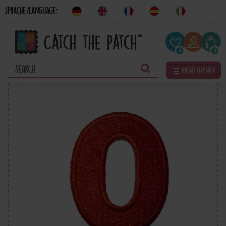
Sprache/Language:
0
0
☰ Menü öffnen