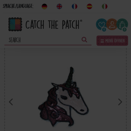
Sprache/Language:
0
0
☰ Menü öffnen