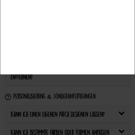
Accept all
Anwendung & Pflege
Accept selection
Wie flicke ich eine Hose oder ein Kleidungsstück
Reject all
mit einem Aufnäher?
Wie pflege ich Textilien mit Patches richtig?
Kann ich aufgebügelte Patches später wieder
entfernen?
Personalisierung & Sonderanfertigungen
Kann ich einen eigenen Patch designen lassen?
Kann ich bestimmte Farben oder Formen anpassen