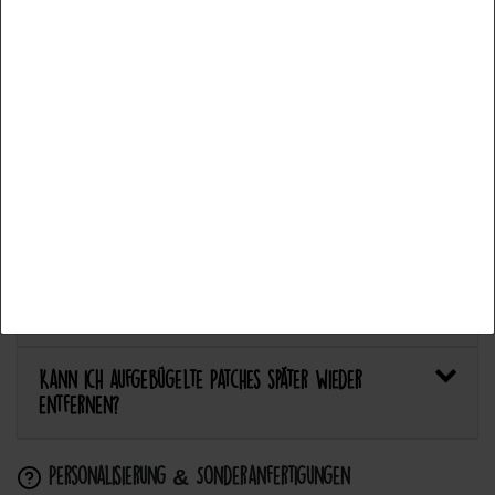
Welcher Stoff eignet sich am besten für Patches?
Accept all
Bietet Catch the Patch personalisierte Aufnäher an?
Accept selection
Anwendung & Pflege
Reject all
Wie flicke ich eine Hose oder ein Kleidungsstück
mit einem Aufnäher?
Wie pflege ich Textilien mit Patches richtig?
Kann ich aufgebügelte Patches später wieder
entfernen?
Personalisierung & Sonderanfertigungen