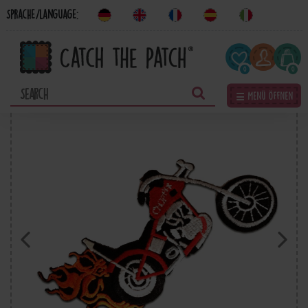
Sprache/Language:
0
0
☰ Menü öffnen