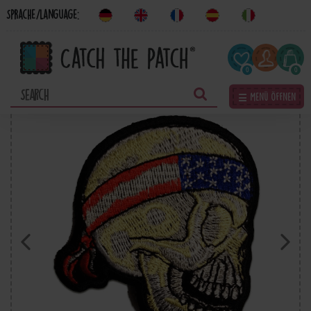
Sprache/Language:
0
0
☰ Menü öffnen