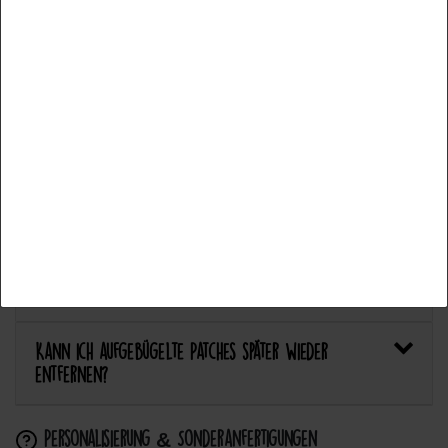
Welcher Stoff eignet sich am besten für Patches?
Accept all
Bietet Catch the Patch personalisierte Aufnäher an?
Accept selection
Anwendung & Pflege
Reject all
Wie flicke ich eine Hose oder ein Kleidungsstück
mit einem Aufnäher?
Wie pflege ich Textilien mit Patches richtig?
Kann ich aufgebügelte Patches später wieder
entfernen?
Personalisierung & Sonderanfertigungen