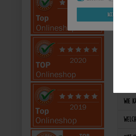
Kann i
Accept all
Perso
Kann 
Kann 
Best
Wie ka
Welch