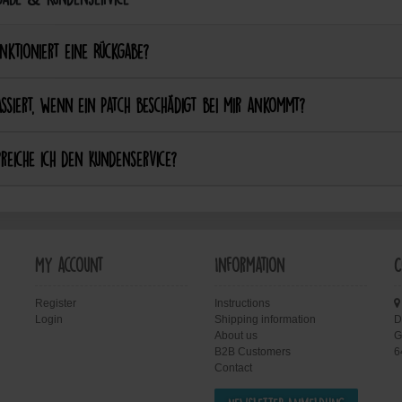
nktioniert eine Rückgabe?
ssiert, wenn ein Patch beschädigt bei mir ankommt?
reiche ich den Kundenservice?
My account
Information
C
Register
Instructions
Login
Shipping information
D
About us
G
B2B Customers
6
Contact