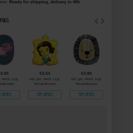
time:
Ready for shipping, delivery in 48h
rtikel
€3.00
€3.64
€4.99
€4.9
s. MwSt. zzgl.
inkl. ges. MwSt. zzgl.
inkl. ges. MwSt. zzgl.
inkl. ges. MwS
andkosten
Versandkosten
Versandkosten
Versandko
 Artikel
Zum Artikel
Zum Artikel
Zum Arti