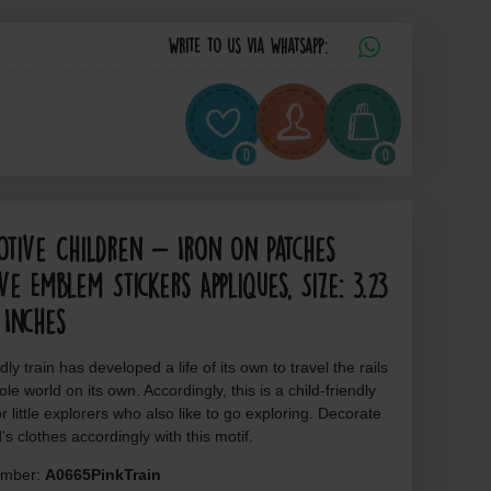
Write to us via Whatsapp:
0
0
otive Children - Iron On Patches
ve Emblem Stickers Appliques, Size: 3.23
 Inches
dly train has developed a life of its own to travel the rails
ole world on its own. Accordingly, this is a child-friendly
r little explorers who also like to go exploring. Decorate
d's clothes accordingly with this motif.
number:
A0665PinkTrain