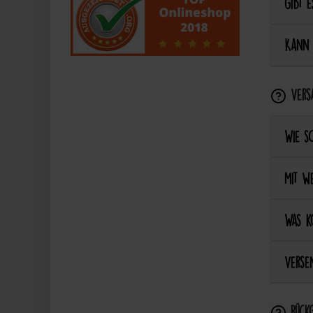
Gibt e
Kann 
Vers
Wie s
Mit we
Was k
Versen
Rückg