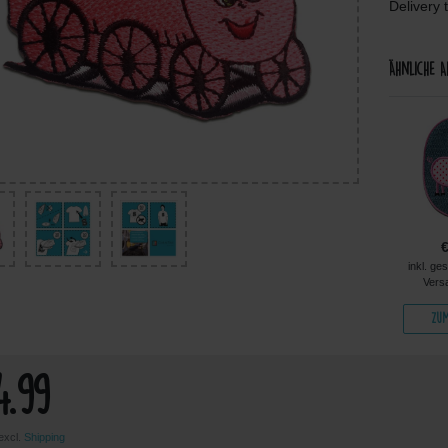
Delivery 
Ähnliche A
€4.99
€4.99
€4.99
kl. ges. MwSt. zzgl.
inkl. ges. MwSt. zzgl.
inkl. ges. MwSt. zzgl.
inkl. ge
Versandkosten
Versandkosten
Versandkosten
Vers
Zum Artikel
Zum Artikel
Zum Artikel
Zum
4.99
 excl.
Shipping