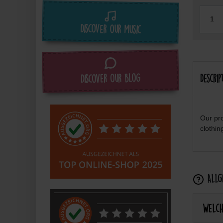
Discover our music
Discover our blog
Descrip
Our pro
clothin
Allge
Welch