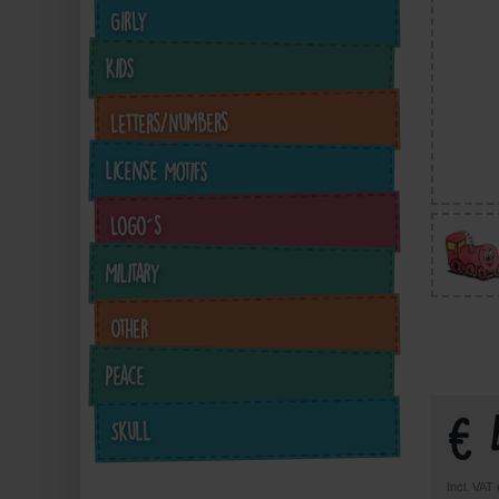
Girly
Kids
Letters/Numbers
License Motifs
Logo´s
Military
€4.99
inkl. ges. MwSt. zzgl.
in
Versandkosten
Other
Zum Artikel
Peace
€ 
Skull
Incl. VAT