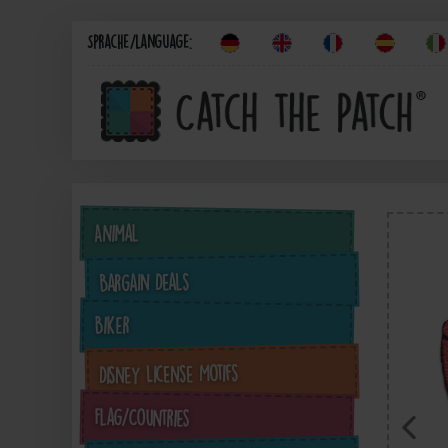
Sprache/Language:
Animal
Bargain Deals
Biker
Disney License Motifs
Flag/Countries