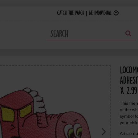
Catch the Patch | Be individual 😍
Locom
Adhesi
x 2.99
This frien
of the wh
symbol fo
your chil
Article 