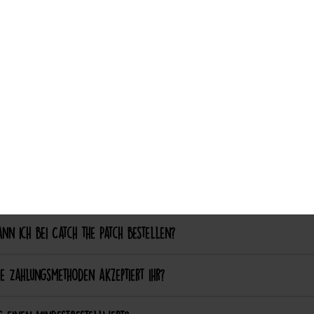
ch aufgebügelte Patches später wieder entfernen?
Accept selection
nalisierung & Sonderanfertigungen
ich einen eigenen Patch designen lassen?
ich bestimmte Farben oder Formen anpassen lassen?
ellung & Bezahlung
nn ich bei Catch the Patch bestellen?
e Zahlungsmethoden akzeptiert ihr?