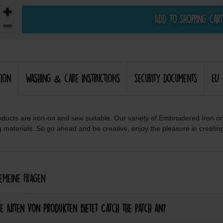
Add to shopping cart
tion
Washing & care instructions
security documents
EU 
ducts are iron-on and sew suitable. Our variety of Embroidered Iron o
g materials. So go ahead and be creative, enjoy the pleasure in creatin
meine Fragen
e Arten von Produkten bietet Catch the Patch an?