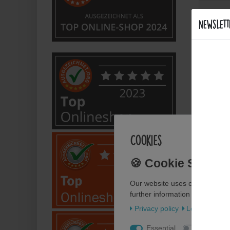
Wie k
Newslett
Sind d
Welche
Bietet
Cookies
Anwe
Wie fl
Our website uses cookies. Some
further information about our u
Wie pf
Privacy policy
Legal disclos
Essential
Statistics