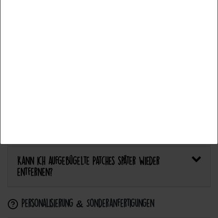
Welcher Stoff eignet sich am besten für Patches?
Accept all
Bietet Catch the Patch personalisierte Aufnäher an?
Accept selection
Anwendung & Pflege
Reject all
Wie flicke ich eine Hose oder ein Kleidungsstück
mit einem Aufnäher?
Wie pflege ich Textilien mit Patches richtig?
Kann ich aufgebügelte Patches später wieder
entfernen?
Personalisierung & Sonderanfertigungen