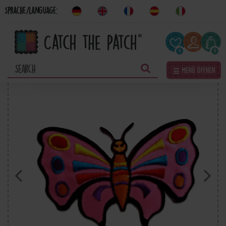
Sprache/Language:
0
0
☰ Menü öffnen