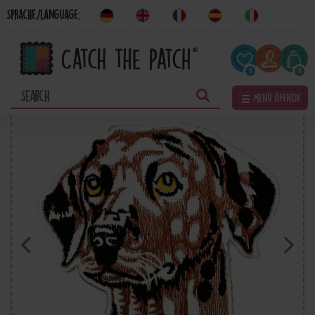
Sprache/Language:
0
0
☰ Menü öffnen