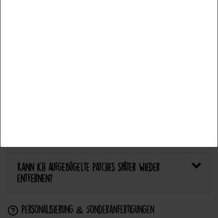
Welcher Stoff eignet sich am besten für Patches?
Accept all
Bietet Catch the Patch personalisierte Aufnäher an?
Accept selection
Anwendung & Pflege
Reject all
Wie flicke ich eine Hose oder ein Kleidungsstück
mit einem Aufnäher?
Wie pflege ich Textilien mit Patches richtig?
Kann ich aufgebügelte Patches später wieder
entfernen?
Personalisierung & Sonderanfertigungen