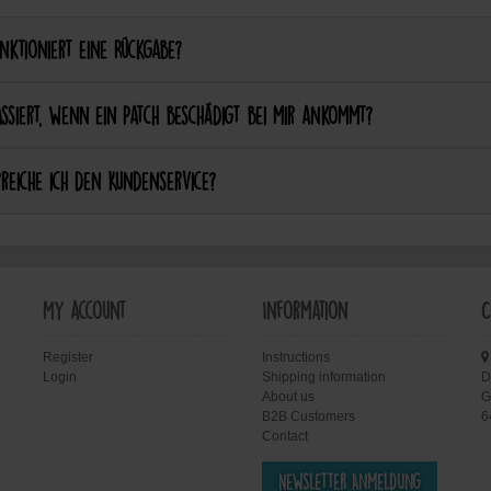
nktioniert eine Rückgabe?
ssiert, wenn ein Patch beschädigt bei mir ankommt?
reiche ich den Kundenservice?
My account
Information
C
Register
Instructions
Login
Shipping information
D
About us
G
B2B Customers
6
Contact
Newsletter Anmeldung