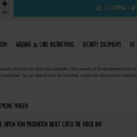
Add to shopping cart
tion
Washing & care instructions
security documents
EU 
ducts are iron-on and sew suitable. Our variety of Embroidered Iron o
g materials. So go ahead and be creative, enjoy the pleasure in creatin
meine Fragen
e Arten von Produkten bietet Catch the Patch an?