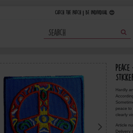
Catch the Patch | Be individual 😍
Peace
Sticke
Hardly an
According
Sometimes
peace to 
clearly vi
Article 
Delivery 