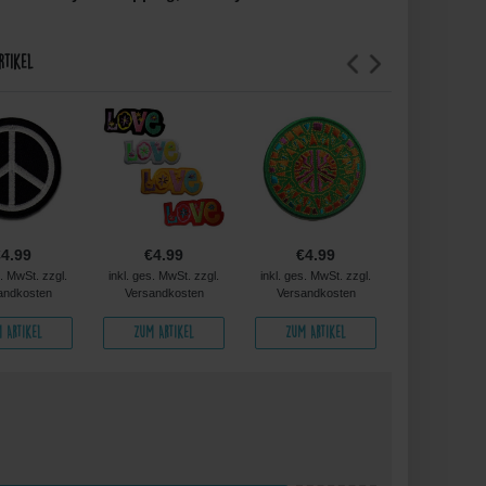
rtikel
€4.99
€4.99
€4.99
€4.9
s. MwSt. zzgl.
inkl. ges. MwSt. zzgl.
inkl. ges. MwSt. zzgl.
inkl. ges. MwS
andkosten
Versandkosten
Versandkosten
Versandko
 Artikel
Zum Artikel
Zum Artikel
Zum Arti