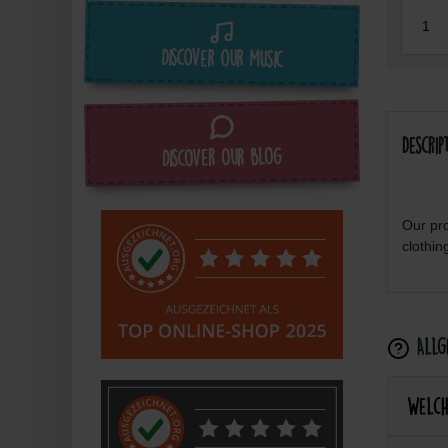
Discover our music
Descrip
Discover our blog
Our pro
clothin
Allge
Welch