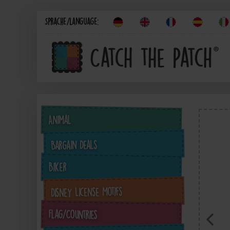
Sprache/Language:
Animal
Bargain Deals
Biker
Disney License Motifs
Flag/Countries