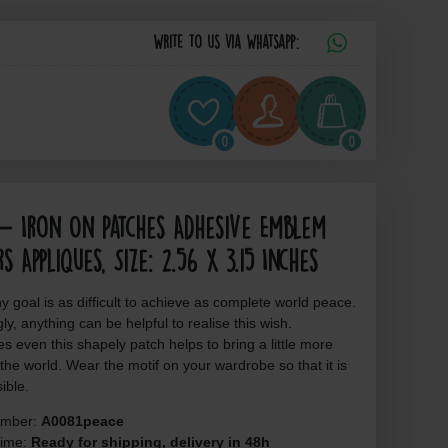
Write to us via Whatsapp:
0
0
 - Iron On Patches Adhesive Emblem
rs Appliques, Size: 2.56 x 3.15 Inches
y goal is as difficult to achieve as complete world peace.
ly, anything can be helpful to realise this wish.
 even this shapely patch helps to bring a little more
the world. Wear the motif on your wardrobe so that it is
sible.
number:
A0081peace
time:
Ready for shipping, delivery in 48h