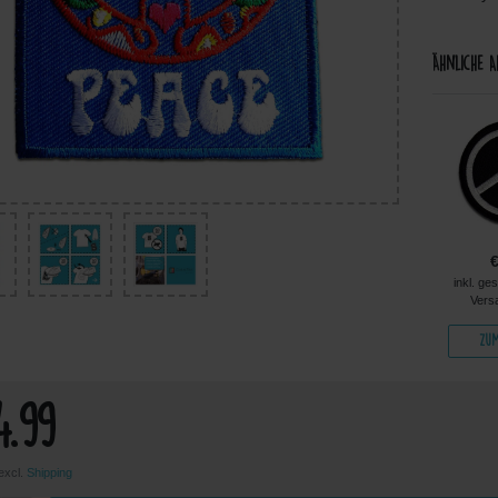
Ähnliche A
€4.99
€5.96
€14.49
kl. ges. MwSt. zzgl.
inkl. ges. MwSt. zzgl.
inkl. ges. MwSt. zzgl.
inkl. ge
Versandkosten
Versandkosten
Versandkosten
Vers
Zum Artikel
Zum Artikel
Zum Artikel
Zum
4.99
 excl.
Shipping