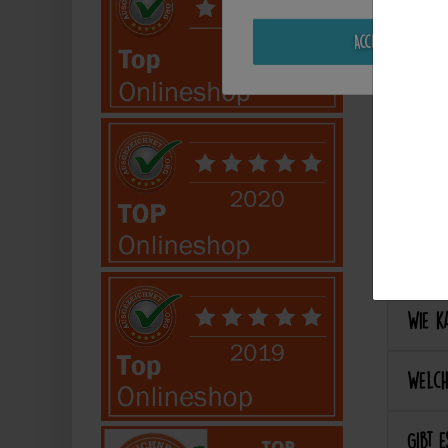
Kann i
Accept all
Perso
Kann 
Kann 
Best
Wie ka
Welch
Gibt e