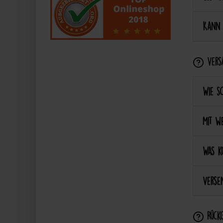
Kann 
Vers
Wie s
Mit we
Was k
Versen
Rückg