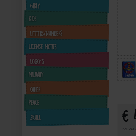
Girly
Kids
Letters/Numbers
License Motifs
Logo´s
€4.99
Military
inkl. ges. MwSt. zzgl.
in
Versandkosten
Other
Zum Artikel
Peace
€ 
Skull
Incl. VAT