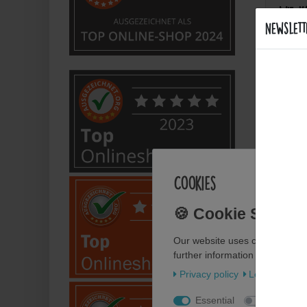
Wie k
Newslett
Sind d
Welche
Bietet
Cookies
Anwe
Wie fl
Our website uses cookies. Some
further information about our u
Wie pf
Privacy policy
Legal disclos
Essential
Statistics