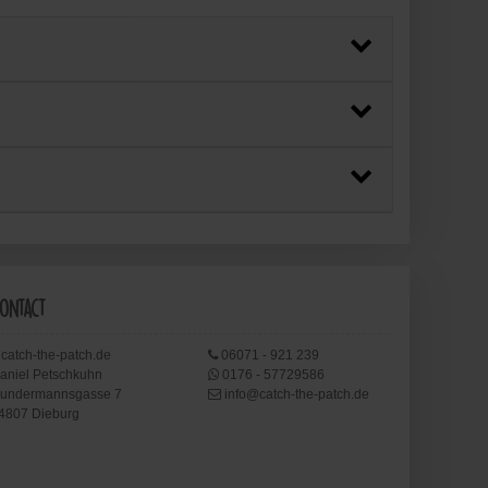
ontact
catch-the-patch.de
06071 - 921 239
aniel Petschkuhn
0176 - 57729586
undermannsgasse 7
info@catch-the-patch.de
4807 Dieburg