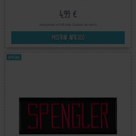
Tamaño: 12 x 4,5 cm
4,99 €
incluyendo el IVA más
Gastos de envío
Mostrar artículo
Novedad