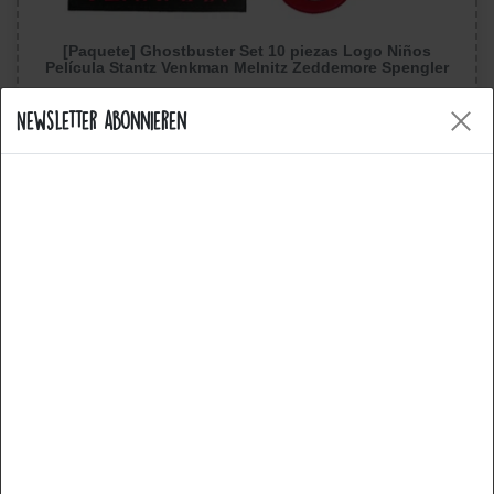
[Paquete] Ghostbuster Set 10 piezas Logo Niños
Película Stantz Venkman Melnitz Zeddemore Spengler
- Parches Termoadhesivos Bordados Aplique Ropa
Newsletter abonnieren
29,99 €
incluyendo el IVA más
Gastos de envío
Cookies
Mostrar artículo
Artículo popular
Nuestro sitio web utiliza cookies. Algunas de ellas son
esenciales, otras nos ayudan a mejorar este sitio web y
su experiencia de usuario. Puede encontrar más
información sobre nuestro uso de cookies y sus
derechos como usuario aquí:
Declaración de privacidad
Aviso legal
Esencial
Estadísticas