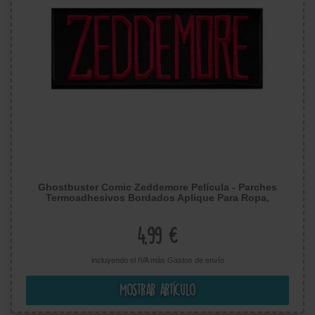
Ghostbuster Comic Zeddemore Película - Parches
Termoadhesivos Bordados Aplique Para Ropa,
Tamaño: 12 x 4,5 cm
4,99 €
incluyendo el IVA más
Gastos de envío
Mostrar artículo