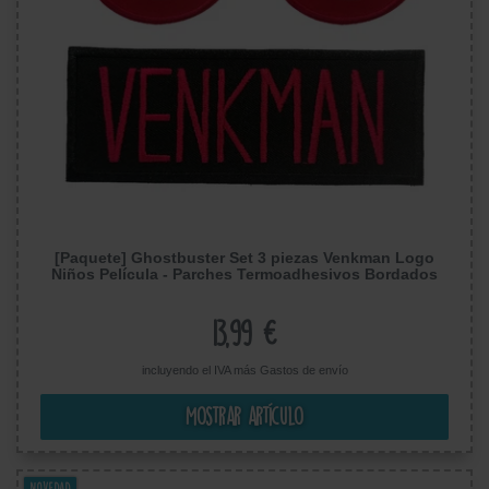
[Paquete] Ghostbuster Set 3 piezas Venkman Logo
Niños Película - Parches Termoadhesivos Bordados
Aplique Para Ropa
13,99 €
incluyendo el IVA más
Gastos de envío
Mostrar artículo
Novedad