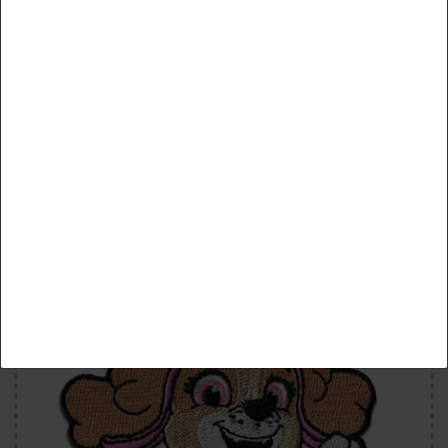
Comercialización
Comercial Mercera Paw Patrol Liberty Niñas Niños -
Parches Termoadhesivos Bordados Aplique Para
Medios de comunicación externos
PayPal
Ropa, Tamaño: 6 x 6,4 cm
Functional
Más detalles
5,99 €
incluyendo el IVA más
Gastos de envío
Aceptar todos
Mostrar artículo
Aceptar selección
Rechazar todo