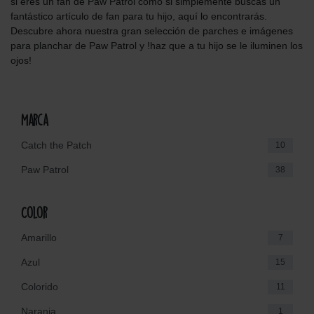
si eres un fan de Paw Patrol como si simplemente buscas un
fantástico artículo de fan para tu hijo, aquí lo encontrarás.
Descubre ahora nuestra gran selección de parches e imágenes
para planchar de Paw Patrol y !haz que a tu hijo se le iluminen los
ojos!
Marca
Catch the Patch
10
Paw Patrol
38
Color
Amarillo
7
Azul
15
Colorido
11
Naranja
1