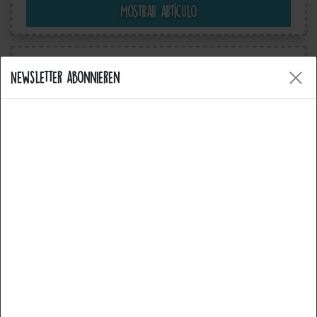
Mostrar artículo
Newsletter abonnieren
Cookies
Nuestro sitio web utiliza cookies. Algunas de ellas son
esenciales, otras nos ayudan a mejorar este sitio web y
su experiencia de usuario. Puede encontrar más
información sobre nuestro uso de cookies y sus
derechos como usuario aquí:
Declaración de privacidad
Aviso legal
Esencial
Estadísticas