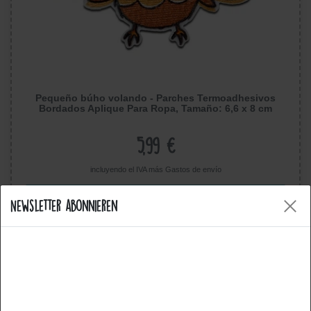
Pequeño búho volando - Parches Termoadhesivos
Bordados Aplique Para Ropa, Tamaño: 6,6 x 8 cm
5,99 €
incluyendo el IVA más
Gastos de envío
Mostrar artículo
Newsletter abonnieren
Cookies