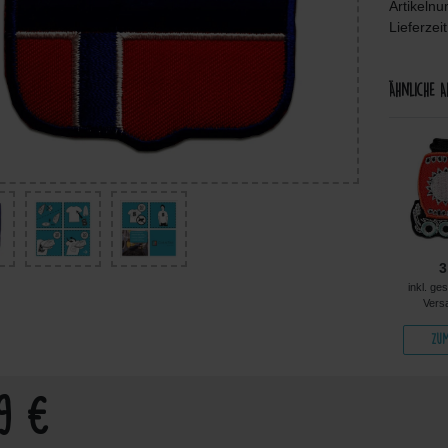
Artikeln
Lieferzei
Ähnliche A
4,99 €
4,99 €
4,99 €
3
kl. ges. MwSt. zzgl.
inkl. ges. MwSt. zzgl.
inkl. ges. MwSt. zzgl.
inkl. ge
Versandkosten
Versandkosten
Versandkosten
Vers
Zum Artikel
Zum Artikel
Zum Artikel
Zum
99 €