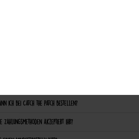
ch aufgebügelte Patches später wieder entfernen?
Auswahl akzeptieren
nalisierung & Sonderanfertigungen
ich einen eigenen Patch designen lassen?
ich bestimmte Farben oder Formen anpassen lassen?
ellung & Bezahlung
nn ich bei Catch the Patch bestellen?
e Zahlungsmethoden akzeptiert ihr?