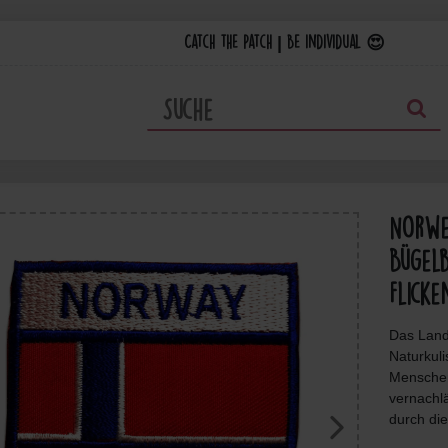
Catch the Patch | Be individual 😍
Norwe
Bügelb
Flicke
Das Land
Naturkuli
Menschen
vernachl
durch die