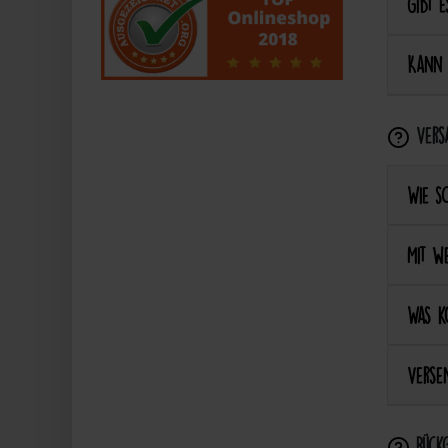
Gibt e
Kann 
Vers
Wie s
Mit we
Was k
Versen
Rückg