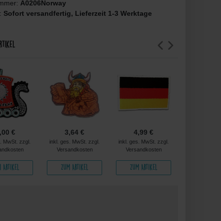
ummer:
A0206Norway
t:
Sofort versandfertig, Lieferzeit 1-3 Werktage
rtikel
,00 €
3,64 €
4,99 €
4,99 
s. MwSt. zzgl.
inkl. ges. MwSt. zzgl.
inkl. ges. MwSt. zzgl.
inkl. ges. MwS
andkosten
Versandkosten
Versandkosten
Versandko
 Artikel
Zum Artikel
Zum Artikel
Zum Arti