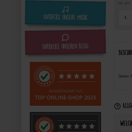
inkl. ges
Entdecke unsere Musik
Entdecke unseren Blog
Beschr
Seien S
Allge
Welch