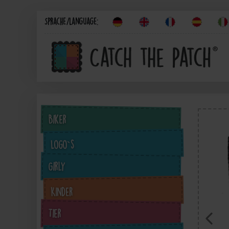
Sprache/Language:
Biker
Logo`s
Girly
Kinder
Tier