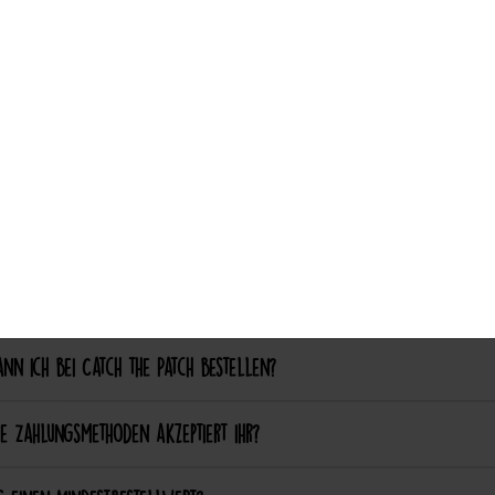
ch aufgebügelte Patches später wieder entfernen?
Auswahl akzeptieren
nalisierung & Sonderanfertigungen
ich einen eigenen Patch designen lassen?
ich bestimmte Farben oder Formen anpassen lassen?
ellung & Bezahlung
nn ich bei Catch the Patch bestellen?
e Zahlungsmethoden akzeptiert ihr?