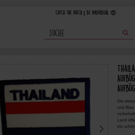
Catch the Patch | Be individual 😍
Thaila
Aufbüg
Aufbüg
Die dekor
und Blau 
vorbehal
Land öffe
ein schö