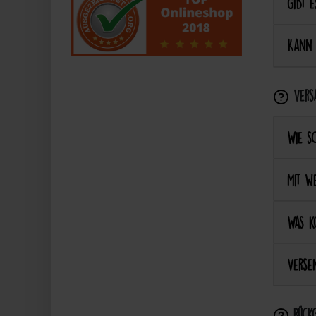
Gibt e
Kann 
Vers
Wie s
Mit we
Was k
Versen
Rückg