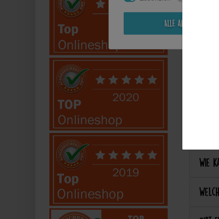
Kann i
Alle akzeptieren
Perso
Kann 
Kann 
Best
Wie ka
Welch