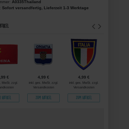
ummer:
A0335Thailand
t:
Sofort versandfertig, Lieferzeit 1-3 Werktage
rtikel
,99 €
4,99 €
4,99 €
4,99 
s. MwSt. zzgl.
inkl. ges. MwSt. zzgl.
inkl. ges. MwSt. zzgl.
inkl. ges. MwS
andkosten
Versandkosten
Versandkosten
Versandko
 Artikel
Zum Artikel
Zum Artikel
Zum Arti