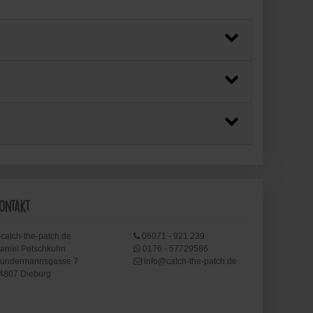
ontakt
catch-the-patch.de
06071 - 921 239
aniel Petschkuhn
0176 - 57729586
undermannsgasse 7
info@catch-the-patch.de
4807 Dieburg