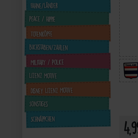
Fahne/Länder
Peace / Hippie
Totenköpfe
Buchstaben/Zahlen
Military / Police
Lizenz Motive
4,99 €
inkl. ges. MwSt. zzgl.
in
Disney Lizenz Motive
Versandkosten
Sonstiges
Zum Artikel
Schnäppchen
4,