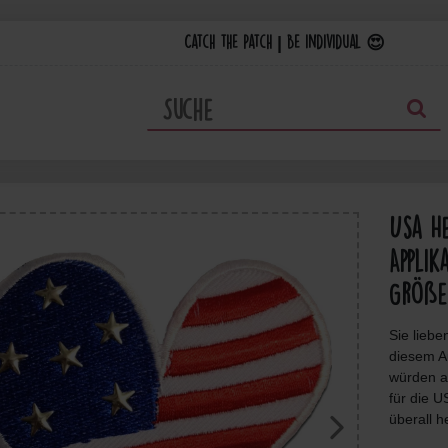
Catch the Patch | Be individual 😍
Usa He
Applik
Größe:
Sie lieb
diesem Au
würden a
für die 
überall 