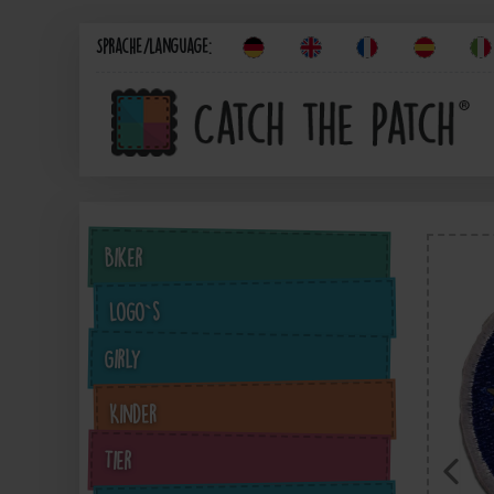
Sprache/Language:
Biker
Logo`s
Girly
Kinder
Tier