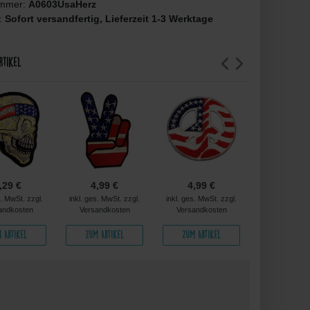
ummer:
A0603UsaHerz
t:
Sofort versandfertig, Lieferzeit 1-3 Werktage
rtikel
,29 €
4,99 €
4,99 €
4,99 
s. MwSt. zzgl.
inkl. ges. MwSt. zzgl.
inkl. ges. MwSt. zzgl.
inkl. ges. MwS
andkosten
Versandkosten
Versandkosten
Versandko
 Artikel
Zum Artikel
Zum Artikel
Zum Arti