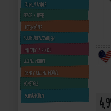
Fahne/Länder
Peace / Hippie
Totenköpfe
Buchstaben/Zahlen
Military / Police
Lizenz Motive
4,99 €
inkl. ges. MwSt. zzgl.
in
Disney Lizenz Motive
Versandkosten
Sonstiges
Zum Artikel
Schnäppchen
4,