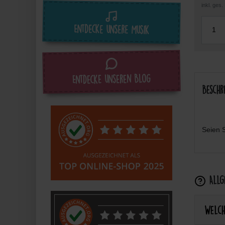
inkl. ges
Entdecke unsere Musik
Entdecke unseren Blog
Beschr
Seien S
Allge
Welch