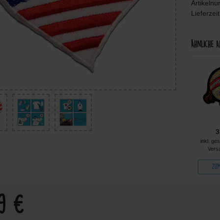
Artikeln
Lieferzei
Ähnliche A
5,49 €
6,48 €
10,49 €
3
kl. ges. MwSt. zzgl.
inkl. ges. MwSt. zzgl.
inkl. ges. MwSt. zzgl.
inkl. ge
Versandkosten
Versandkosten
Versandkosten
Vers
Zum Artikel
Zum Artikel
Zum Artikel
Zum
99 €