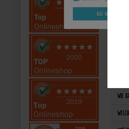
Kann i
Alle akzeptieren
Perso
Kann 
Kann 
Best
Wie ka
Welch