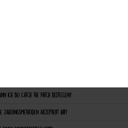
ch aufgebügelte Patches später wieder entfernen?
Auswahl akzeptieren
nalisierung & Sonderanfertigungen
ich einen eigenen Patch designen lassen?
ich bestimmte Farben oder Formen anpassen lassen?
ellung & Bezahlung
nn ich bei Catch the Patch bestellen?
e Zahlungsmethoden akzeptiert ihr?