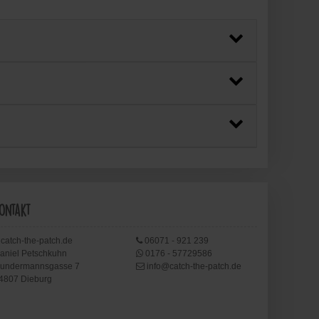
ontakt
catch-the-patch.de
06071 - 921 239
aniel Petschkuhn
0176 - 57729586
undermannsgasse 7
info@catch-the-patch.de
4807 Dieburg