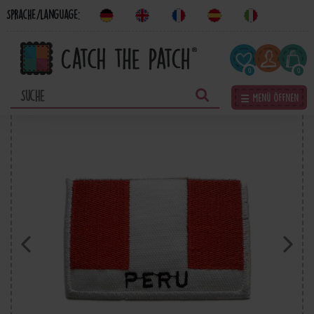
Sprache/Language:
0
0
☰ Menü öffnen