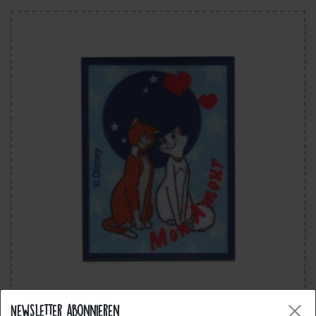
Disney © Gli Aristogatti Mon Amour Gatto Animale -
Newsletter abonnieren
Toppe Termoadesive Patch Toppa Ricamate, Misura: