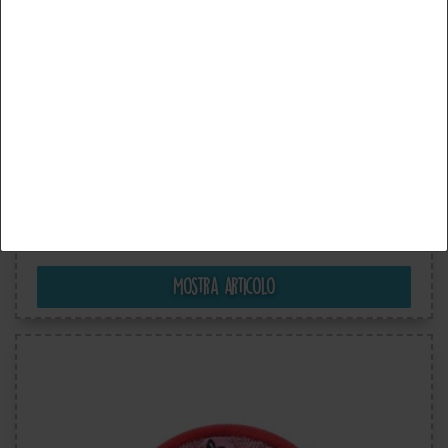
Accettare tutti
Accettare la selezione
Rifiuta tutti
Disney © Gli Aristogatti Mon Amour Gatto Animale -
Toppe Termoadesive Patch Toppa Ricamate, Misura:
11 x 8 cm
5,49 €
IVA inclusa più
Costi di spedizione
Mostra articolo