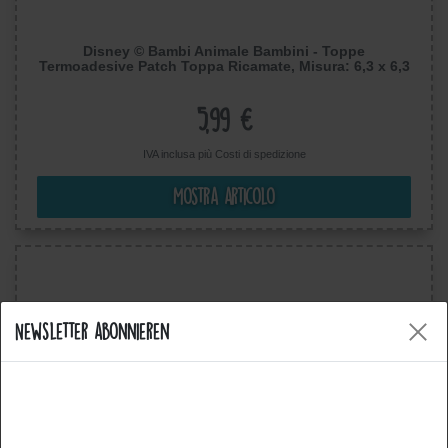
Disney © Bambi Animale Bambini - Toppe
Termoadesive Patch Toppa Ricamate, Misura: 6,3 x 6,3
cm
5,99 €
IVA inclusa più
Costi di spedizione
Mostra articolo
Newsletter abonnieren
Cookies