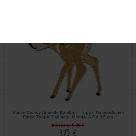
Rifiuta tutti
Bambi Disney Animale Bambini - Toppe Termoadesive
Patch Toppa Ricamate, Misura: 6,5 x 9,5 cm
invece di 5,99 €
3,25 €