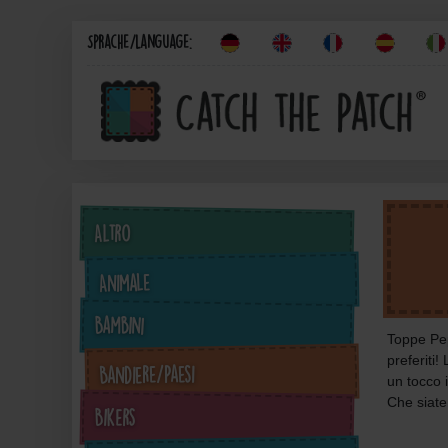
Sprache/Language:
Altro
Animale
Bambini
Toppe Pep
preferiti
Bandiere/Paesi
un tocco 
Che siate
Bikers