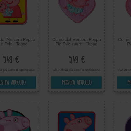
ial Mercera Peppa
Comercial Mercera Peppa
Comerc
 e Evie - Toppe
Pig Evie cuore - Toppe
Pi
desive Patch Toppa
Termoadesive Patch Toppa
Termoa
te, Misura: 6,2 x 7
Ricamate, Misura: 6,1 x
Ricam
cm
6,1 cm
5,49 €
5,49 €
sa più
Costi di spedizione
IVA inclusa più
Costi di spedizione
IVA incl
stra articolo
Mostra articolo
M