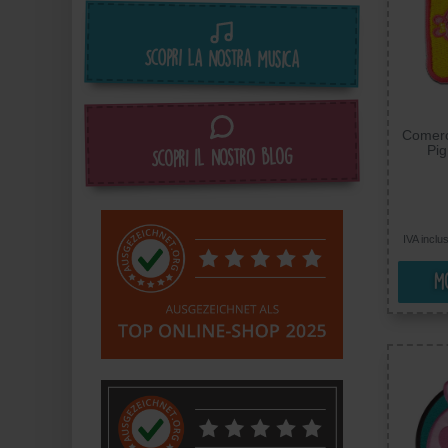
Scopri la nostra musica
Comerc
Pig
Scopri il nostro blog
Termoa
Ricama
IVA inclu
Mo