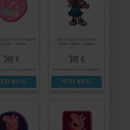
ial Mercera Peppa
Mono-Quick Sesame
g Evie - Toppe
Street Abby - Toppe
desive Patch Toppa
Termoadesive Patch Toppa
ate, Misura: 6,2 x
Ricamate, Misura: 8,5 x
5,6 cm
5,5 cm
5,49 €
5,49 €
usa più
Costi di spedizione
IVA inclusa più
Costi di spedizione
ostra articolo
Mostra articolo