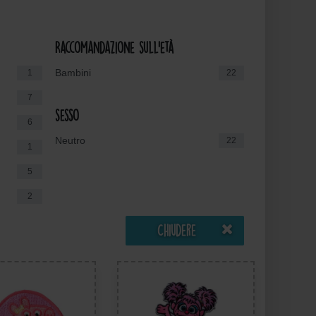
Raccomandazione sull'età
Bambini
1
22
7
sesso
6
Neutro
22
1
5
2
Chiudere