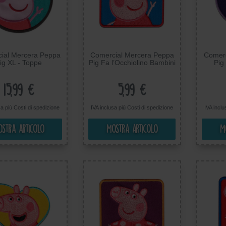
ial Mercera Peppa
Comercial Mercera Peppa
Comerc
ig XL - Toppe
Pig Fa l’Occhiolino Bambini
Pig 
desive Patch Toppa
- Toppe Termoadesive
B
e, Misura: 17 x 18
Patch Toppa Ricamate,
Termoa
cm
Misura: 6 x 6 cm
Ricam
15,99 €
5,99 €
sa più
Costi di spedizione
IVA inclusa più
Costi di spedizione
IVA incl
stra articolo
Mostra articolo
M