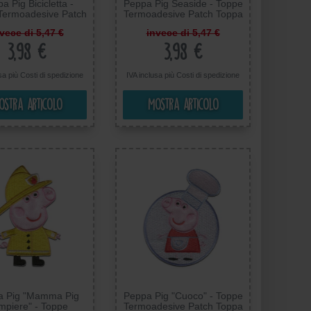
a Pig Bicicletta -
Peppa Pig Seaside - Toppe
Termoadesive Patch
Termoadesive Patch Toppa
 Ricamate, Misura:
Ricamate, Misura: 6,6 x
vece di 5,47 €
invece di 5,47 €
6,5 x 7 cm
6,6 cm
3,98 €
3,98 €
usa più
Costi di spedizione
IVA inclusa più
Costi di spedizione
ostra articolo
Mostra articolo
a Pig "Mamma Pig
Peppa Pig "Cuoco" - Toppe
mpiere" - Toppe
Termoadesive Patch Toppa