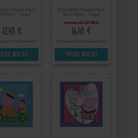
hetto] Peppa Pig ©
[Pacchetto] Peppa Pig ©
 3 Pezzi - Toppe
Set 5 Pezzi - Toppe
desive Patch Toppa
Termoadesive Patch Toppa
invece di 17,49 €
Ricamate
Ricamate
12,49 €
16,49 €
usa più
Costi di spedizione
IVA inclusa più
Costi di spedizione
ostra articolo
Mostra articolo