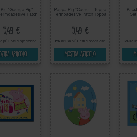
Pig "George Pig" -
Peppa Pig "Cuore" - Toppe
[Pacc
Termoadesive Patch
Termoadesive Patch Toppa
Set
Ricamate, Misura:
Ricamate, Misura: 5,5 x
Termoa
5,1 x 5,1 cm
5,7 cm
5,49 €
5,49 €
sa più
Costi di spedizione
IVA inclusa più
Costi di spedizione
IVA incl
stra articolo
Mostra articolo
M