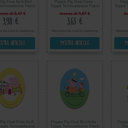
ig Free As A Bird -
Peppa Pig Oval Casa -
Pepp
Termoadesive Patch
Toppe Termoadesive Patch
Toppe 
Ricamate, Misura:
Toppa Ricamate, Misura:
Toppa
vece di 5,47 €
invece di 4,97 €
in
7,7 x 6,2 cm
11 x 8 cm
3,98 €
3,63 €
sa più
Costi di spedizione
IVA inclusa più
Costi di spedizione
IVA incl
stra articolo
Mostra articolo
M
Pig Oval Free As A
Peppa Pig Oval Bicicletta -
Pepp
Toppe Termoadesive
Toppe Termoadesive Patch
Po