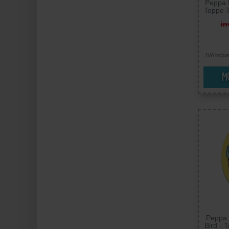
Peppa P
Toppe 
Toppa 
in
IVA inclu
Mo
Peppa 
Bird - 