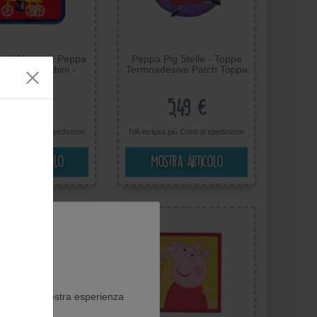
ial Mercera Peppa
Peppa Pig Stelle - Toppe
George Bambini -
Termoadesive Patch Toppa
Termoadesive Patch
Ricamate, Misura: 5,5 x
 Ricamate, Misura:
5,6 cm
6,5 x 5,4 cm
5,99 €
5,49 €
usa più
Costi di spedizione
IVA inclusa più
Costi di spedizione
ostra articolo
Mostra articolo
ito web e la vostra esperienza