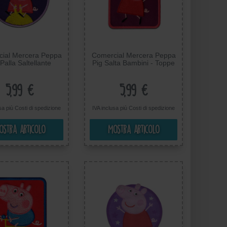
ial Mercera Peppa
Comercial Mercera Peppa
Palla Saltellante
Pig Salta Bambini - Toppe
ambini - Toppe
Termoadesive Patch Toppa
desive Patch Toppa
Ricamate, Misura: 6 x 6,4
ate, Misura: 6,7 x
cm
5,99 €
5,99 €
5,6 cm
usa più
Costi di spedizione
IVA inclusa più
Costi di spedizione
ostra articolo
Mostra articolo