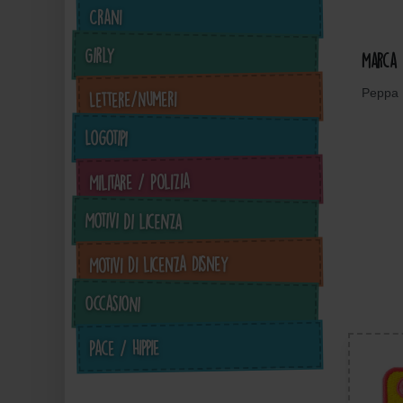
Crani
Girly
Marca
Peppa 
Lettere/Numeri
Logotipi
Militare / Polizia
Motivi di licenza
Motivi di licenza Disney
Occasioni
Pace / Hippie