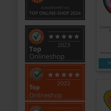
Comerc
P
Termoa
Ricamat
IVA inclu
Mo