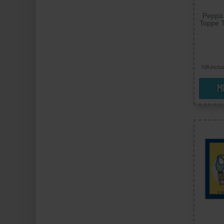
Peppa 
Toppe 
Toppa 
IVA inclu
Mo