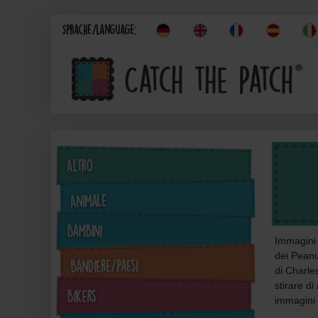
Sprache/Language:
Altro
Animale
Bambini
Immagini d
dei Peanu
Bandiere/Paesi
di Charle
stirare di
Bikers
immagini d