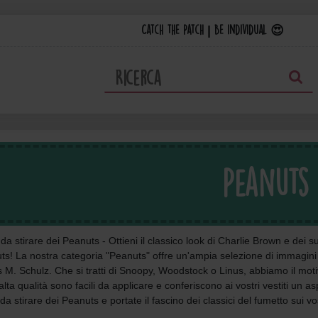
Catch the Patch | Be individual 😍
Peanuts
a stirare dei Peanuts - Ottieni il classico look di Charlie Brown e dei su
ts! La nostra categoria "Peanuts" offre un'ampia selezione di immagini da
s M. Schulz. Che si tratti di Snoopy, Woodstock o Linus, abbiamo il mot
 alta qualità sono facili da applicare e conferiscono ai vostri vestiti un a
a stirare dei Peanuts e portate il fascino dei classici del fumetto sui vost