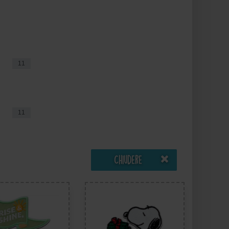
11
11
Chiudere