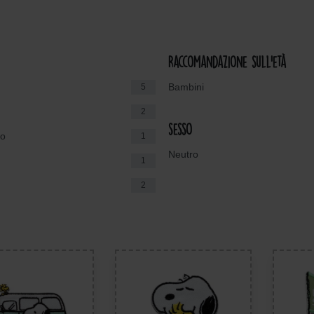
Raccomandazione sull'età
Bambini
5
2
sesso
to
1
Neutro
1
2