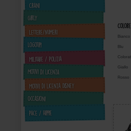
Crani
Girly
Colore
Lettere/Numeri
Bianco
Logotipi
Blu
Colora
Militare / Polizia
Giallo
Motivi di licenza
Rosso
Motivi di licenza Disney
Occasioni
Pace / Hippie