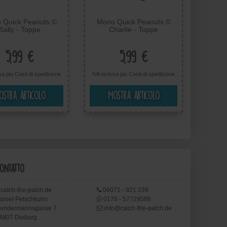
 Quick Peanuts ©
Mono Quick Peanuts ©
Sally - Toppe
Charlie - Toppe
desive Patch Toppa
Termoadesive Patch Toppa
te, Misura: 7,5 x 4
Ricamate, Misura: 7,7 x 4
cm
cm
5,99 €
5,99 €
usa più
Costi di spedizione
IVA inclusa più
Costi di spedizione
ostra articolo
Mostra articolo
ontatto
catch-the-patch.de
06071 - 921 239
aniel Petschkuhn
0176 - 57729586
undermannsgasse 7
info@catch-the-patch.de
4807 Dieburg