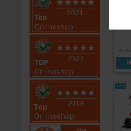
Mono 
Snoo
Termoa
Ricam
IVA inclu
Mo
Novità