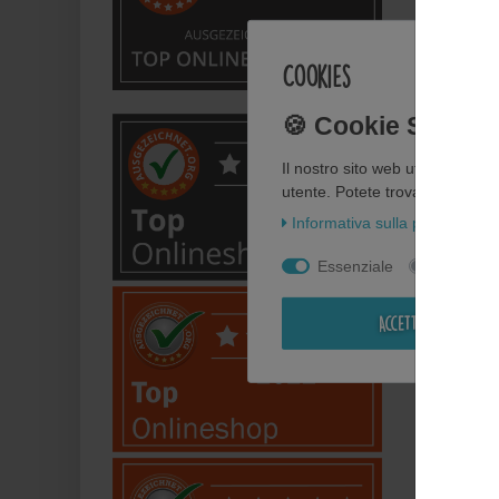
Cookies
Mono
Sno
Toppe 
Toppa 
Il nostro sito web utilizza i co
utente. Potete trovare ulteriori 
Informativa sulla privacy
In
IVA inclu
Essenziale
Statisti
Mo
Accettare tutti
Novità