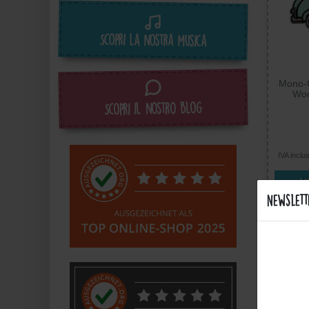
Scopri la nostra musica
Mono-Q
Woo
Termoa
Scopri il nostro blog
Ricam
IVA inclu
Mo
Newslett