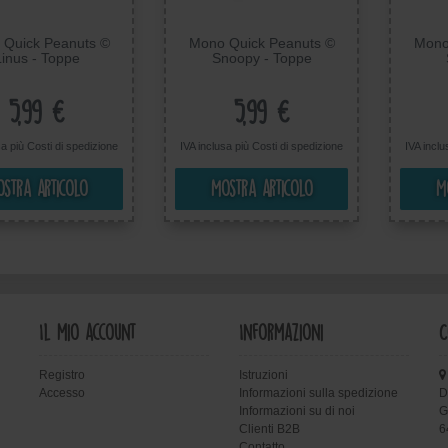
Quick Peanuts ©
Mono Quick Peanuts ©
Mono
Linus - Toppe
Snoopy - Toppe
desive Patch Toppa
Termoadesive Patch Toppa
Termoa
ate, Misura: 7,3 x
Ricamate, Misura: 7,6 x
Ricama
7,8 cm
5,7 cm
5,99 €
5,99 €
sa più
Costi di spedizione
IVA inclusa più
Costi di spedizione
IVA incl
stra articolo
Mostra articolo
M
Il mio account
Informazioni
C
Registro
Istruzioni
Accesso
Informazioni sulla spedizione
D
Informazioni su di noi
G
Clienti B2B
6
Contatto