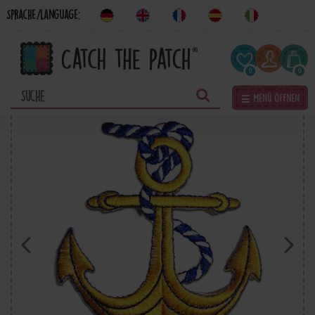
Sprache/Language:
0
0
☰ Menü öffnen