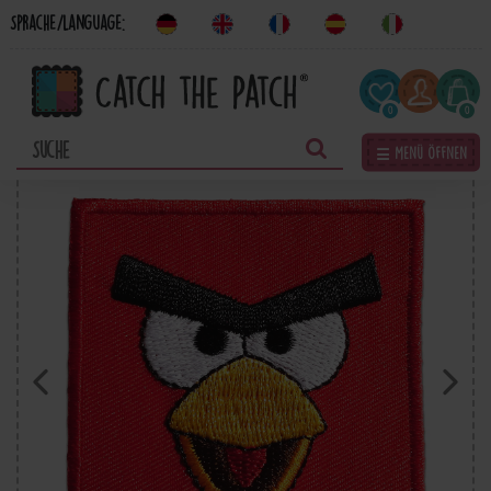
Sprache/Language:
0
0
☰ Menü öffnen