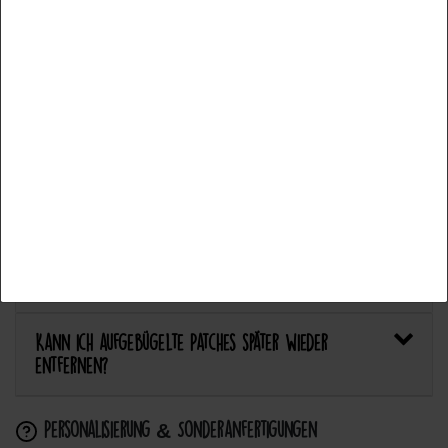
Weitere Einstellungen
Welcher Stoff eignet sich am besten für Patches?
Alle akzeptieren
Bietet Catch the Patch personalisierte Aufnäher an?
Auswahl akzeptieren
Anwendung & Pflege
Alle ablehnen
Wie flicke ich eine Hose oder ein Kleidungsstück
mit einem Aufnäher?
Wie pflege ich Textilien mit Patches richtig?
Kann ich aufgebügelte Patches später wieder
entfernen?
Personalisierung & Sonderanfertigungen