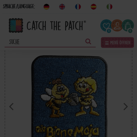
Sprache/Language:
0
0
☰ Menü öffnen