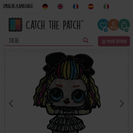
Sprache/Language:
0
0
☰ Menü öffnen