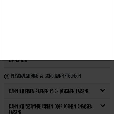
Alle akzeptieren
Anwendung & Pflege
Auswahl akzeptieren
Wie flicke ich eine Hose oder ein Kleidungsstück
mit einem Aufnäher?
Alle ablehnen
Wie pflege ich Textilien mit Patches richtig?
Kann ich aufgebügelte Patches später wieder
entfernen?
Personalisierung & Sonderanfertigungen
Kann ich einen eigenen Patch designen lassen?
Kann ich bestimmte Farben oder Formen anpassen
lassen?