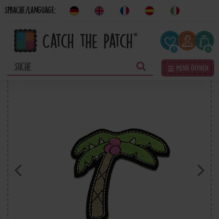
Sprache/Language:
0
0
☰ Menü öffnen