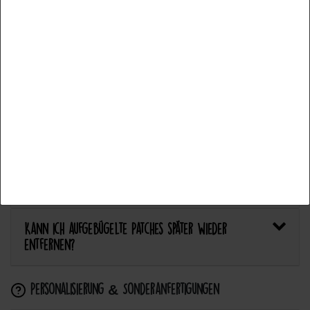
Welcher Stoff eignet sich am besten für Patches?
Alle akzeptieren
Bietet Catch the Patch personalisierte Aufnäher an?
Auswahl akzeptieren
Anwendung & Pflege
Alle ablehnen
Wie flicke ich eine Hose oder ein Kleidungsstück
mit einem Aufnäher?
Wie pflege ich Textilien mit Patches richtig?
Kann ich aufgebügelte Patches später wieder
entfernen?
Personalisierung & Sonderanfertigungen