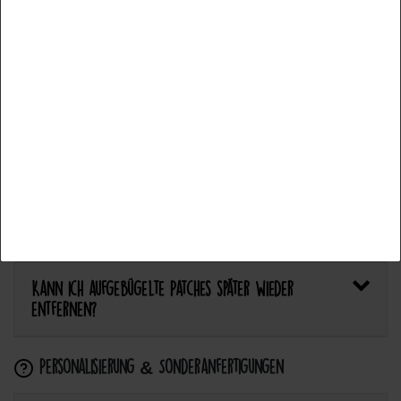
Bietet Catch the Patch personalisierte Aufnäher an?
Alle akzeptieren
Auswahl akzeptieren
Anwendung & Pflege
Alle ablehnen
Wie flicke ich eine Hose oder ein Kleidungsstück
mit einem Aufnäher?
Wie pflege ich Textilien mit Patches richtig?
Kann ich aufgebügelte Patches später wieder
entfernen?
Personalisierung & Sonderanfertigungen