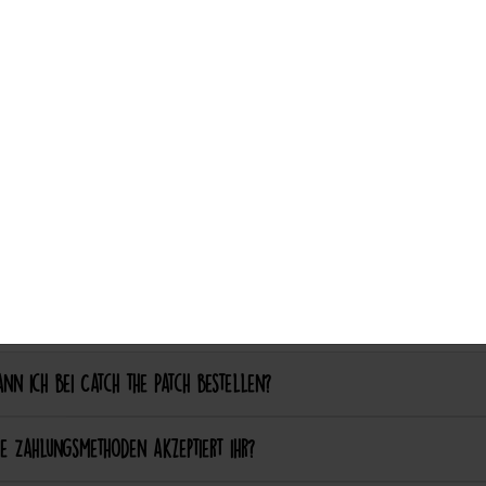
Marketing
Externe Medien
PayPal
Funktiona
ch aufgebügelte Patches später wieder entfernen?
Auswahl akzeptieren
nalisierung & Sonderanfertigungen
ich einen eigenen Patch designen lassen?
ich bestimmte Farben oder Formen anpassen lassen?
ellung & Bezahlung
nn ich bei Catch the Patch bestellen?
e Zahlungsmethoden akzeptiert ihr?