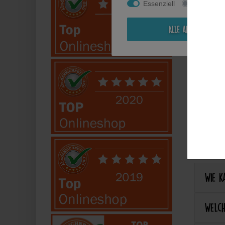
Essenziell
Statistik
Kann i
Alle akzeptieren
Perso
Kann 
Kann 
Best
Wie ka
Welch