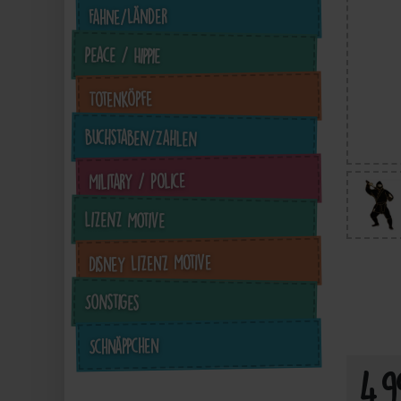
Fahne/Länder
Peace / Hippie
Totenköpfe
Buchstaben/Zahlen
Military / Police
Lizenz Motive
4,99 €
Disney Lizenz Motive
inkl. ges. MwSt. zzgl.
in
Versandkosten
Sonstiges
Zum Artikel
Schnäppchen
4,