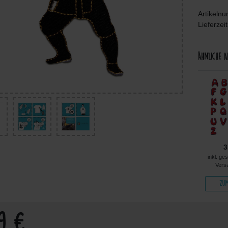
Artikeln
Lieferzei
Ähnliche A
4,99 €
5,99 €
5,99 €
3
kl. ges. MwSt. zzgl.
inkl. ges. MwSt. zzgl.
inkl. ges. MwSt. zzgl.
inkl. ge
Versandkosten
Versandkosten
Versandkosten
Vers
Zum Artikel
Zum Artikel
Zum Artikel
Zum
99 €