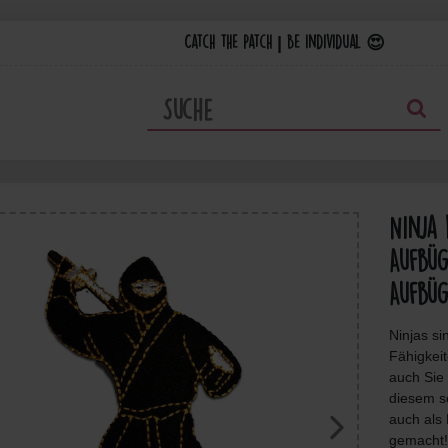
Catch the Patch | Be individual 😍
Ninja 
Aufbüg
Aufbüg
Ninjas si
Fähigkei
auch Sie
diesem s
auch als 
gemacht!