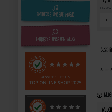
inkl. ges
Entdecke unsere Musik
Entdecke unseren Blog
Beschr
Seien S
Allge
Welch