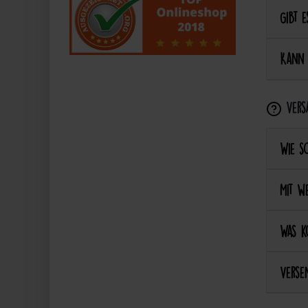
Gibt e
Kann 
Vers
Wie s
Mit we
Was k
Versen