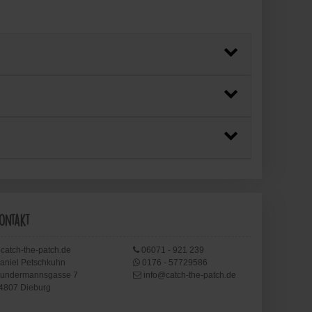
ontakt
catch-the-patch.de
06071 - 921 239
aniel Petschkuhn
0176 - 57729586
undermannsgasse 7
info@catch-the-patch.de
4807 Dieburg