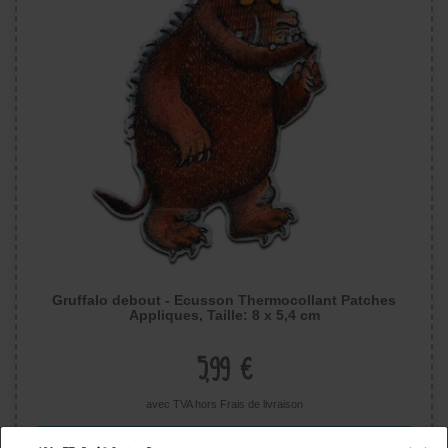
Gruffalo debout - Ecusson Thermocollant Patches
Appliques, Taille: 8 x 5,4 cm
5,99 €
avec TVA hors
Frais de livraison
Afficher l’article