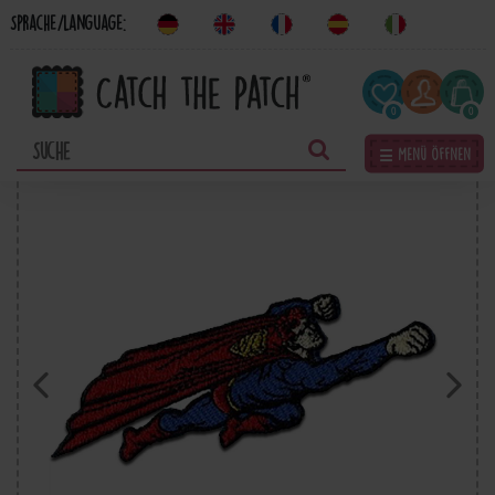
Sprache/Language:
0
0
☰ Menü öffnen