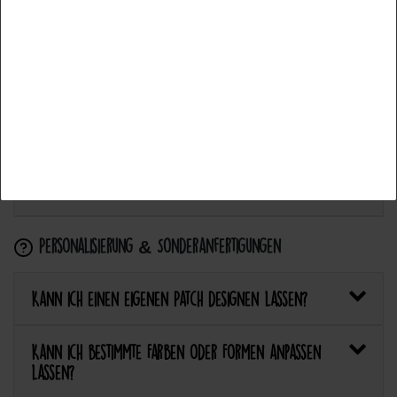
Auswahl akzeptieren
Wie flicke ich eine Hose oder ein Kleidungsstück
mit einem Aufnäher?
Alle ablehnen
Wie pflege ich Textilien mit Patches richtig?
Kann ich aufgebügelte Patches später wieder
entfernen?
Personalisierung & Sonderanfertigungen
Kann ich einen eigenen Patch designen lassen?
Kann ich bestimmte Farben oder Formen anpassen
lassen?