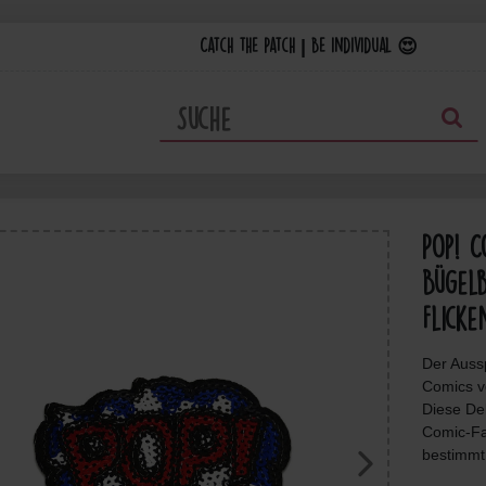
Catch the Patch | Be individual 😍
Pop! C
Bügelb
Flicke
Der Auss
Comics vo
Diese Dek
Comic-Fa
bestimmt