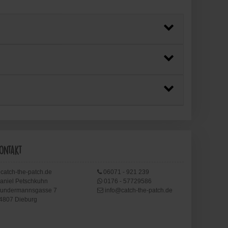
ontakt
catch-the-patch.de
06071 - 921 239
aniel Petschkuhn
0176 - 57729586
undermannsgasse 7
info@catch-the-patch.de
4807 Dieburg