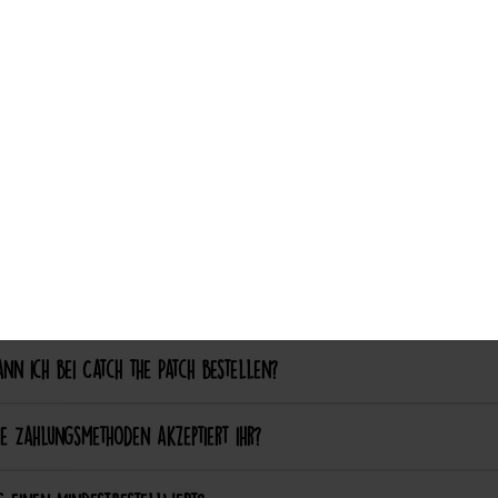
ch aufgebügelte Patches später wieder entfernen?
Auswahl akzeptieren
nalisierung & Sonderanfertigungen
ich einen eigenen Patch designen lassen?
ich bestimmte Farben oder Formen anpassen lassen?
ellung & Bezahlung
nn ich bei Catch the Patch bestellen?
e Zahlungsmethoden akzeptiert ihr?