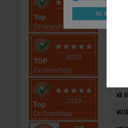
Kann i
Alle akzeptieren
Perso
Kann 
Kann 
Best
Wie ka
Welch