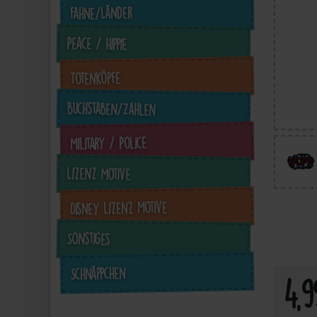
Fahne/Länder
Peace / Hippie
Totenköpfe
Buchstaben/Zahlen
Military / Police
Lizenz Motive
3,50 €
3,64 €
3,64 €
inkl. ges. MwSt. zzgl.
inkl. ges. MwSt. zzgl.
inkl. ges. MwSt. zzgl.
in
Disney Lizenz Motive
Versandkosten
Versandkosten
Versandkosten
Sonstiges
Zum Artikel
Zum Artikel
Zum Artikel
Schnäppchen
4,