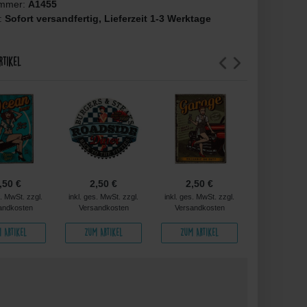
ummer:
A1455
t:
Sofort versandfertig, Lieferzeit 1-3 Werktage
rtikel
,50 €
2,50 €
2,50 €
2,50 
s. MwSt. zzgl.
inkl. ges. MwSt. zzgl.
inkl. ges. MwSt. zzgl.
inkl. ges. MwS
andkosten
Versandkosten
Versandkosten
Versandko
 Artikel
Zum Artikel
Zum Artikel
Zum Arti