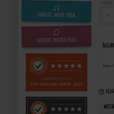
inkl. ges
Entdecke unsere Musik
Entdecke unseren Blog
Beschr
Seien S
Allge
Welch