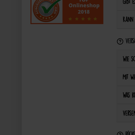
Gibt e
Kann 
Vers
Wie s
Mit we
Was k
Versen
Rückg