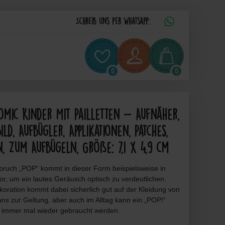
Schreib uns per Whatsapp:
0
0
omic Kinder Mit Pailletten - Aufnäher,
ild, Aufbügler, Applikationen, Patches,
n, Zum Aufbügeln, Größe: 7,1 x 4,9 cm
pruch „POP“ kommt in dieser Form beispielsweise in
r, um ein lautes Geräusch optisch zu verdeutlichen.
oration kommt dabei sicherlich gut auf der Kleidung von
ns zur Geltung, aber auch im Alltag kann ein „POP!“
 immer mal wieder gebraucht werden.