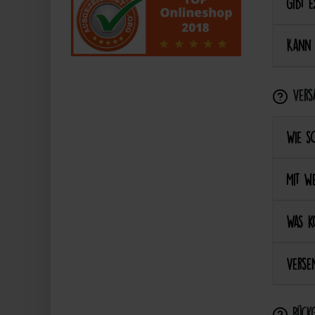
Gibt e
Kann 
Vers
Wie s
Mit we
Was k
Versen
Rückg