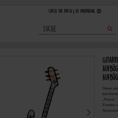
Catch the Patch | Be individual 😍
Gitarr
Aufbüg
Aufbüg
Diese ros
berühmte
„Peace“.
Frieden o
Accessoi