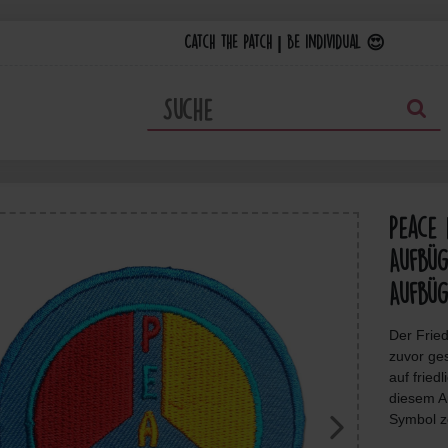
Catch the Patch | Be individual 😍
Peace 
Aufbüg
Aufbüg
Der Fried
zuvor ge
auf fried
diesem Au
Symbol ze