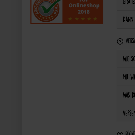
Gibt e
Kann 
Vers
Wie s
Mit we
Was k
Versen
Rückg