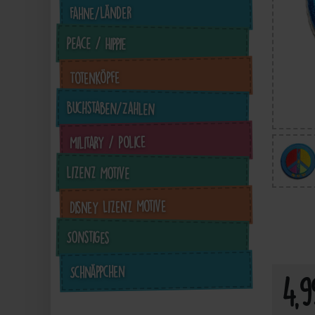
Fahne/Länder
Peace / Hippie
Totenköpfe
Buchstaben/Zahlen
Military / Police
Lizenz Motive
4,99 €
inkl. ges. MwSt. zzgl.
in
Disney Lizenz Motive
Versandkosten
Sonstiges
Zum Artikel
Schnäppchen
4,