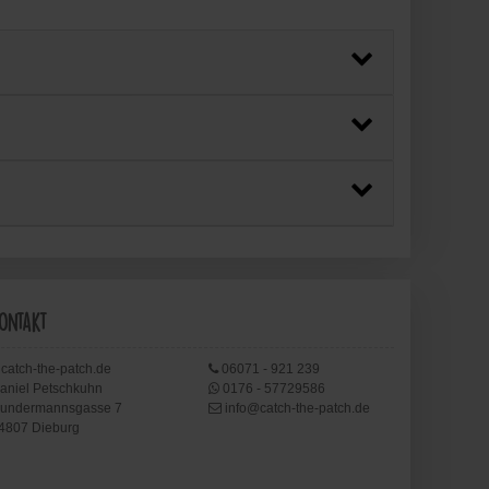
ontakt
catch-the-patch.de
06071 - 921 239
aniel Petschkuhn
0176 - 57729586
undermannsgasse 7
info@catch-the-patch.de
4807 Dieburg