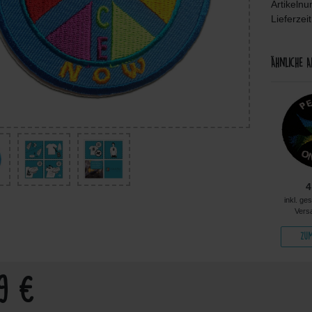
Artikeln
Lieferzei
Ähnliche A
5,49 €
5,96 €
6,48 €
4
kl. ges. MwSt. zzgl.
inkl. ges. MwSt. zzgl.
inkl. ges. MwSt. zzgl.
inkl. ge
Versandkosten
Versandkosten
Versandkosten
Vers
Zum Artikel
Zum Artikel
Zum Artikel
Zum
99 €