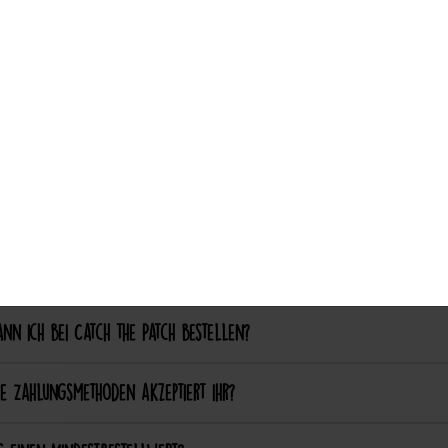
ch aufgebügelte Patches später wieder entfernen?
Auswahl akzeptieren
nalisierung & Sonderanfertigungen
ich einen eigenen Patch designen lassen?
ich bestimmte Farben oder Formen anpassen lassen?
ellung & Bezahlung
nn ich bei Catch the Patch bestellen?
e Zahlungsmethoden akzeptiert ihr?