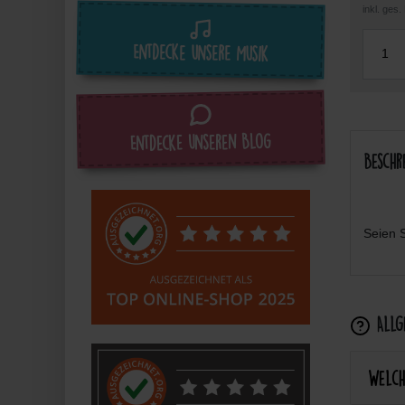
inkl. ges
Entdecke unsere Musik
Entdecke unseren Blog
Beschr
Seien S
Allge
Welch