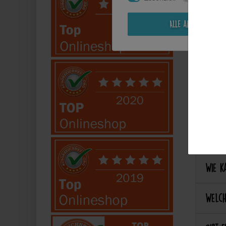
Kann i
Alle akzeptieren
Perso
Kann 
Kann 
Best
Wie ka
Welch