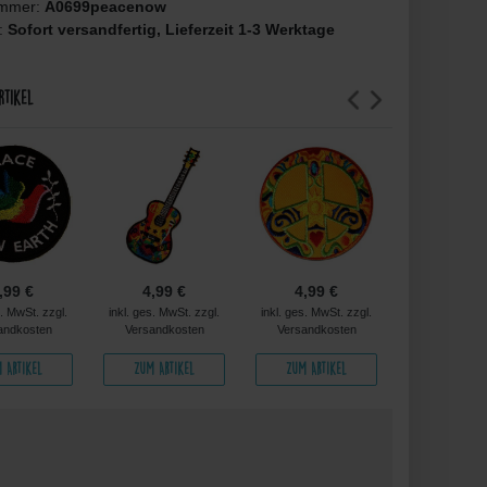
ummer:
A0699peacenow
t:
Sofort versandfertig, Lieferzeit 1-3 Werktage
rtikel
,99 €
4,99 €
4,99 €
4,99 
s. MwSt. zzgl.
inkl. ges. MwSt. zzgl.
inkl. ges. MwSt. zzgl.
inkl. ges. MwS
andkosten
Versandkosten
Versandkosten
Versandko
 Artikel
Zum Artikel
Zum Artikel
Zum Arti