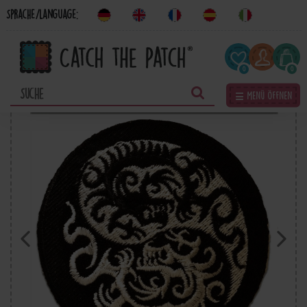
Sprache/Language:
0
0
☰ Menü öffnen