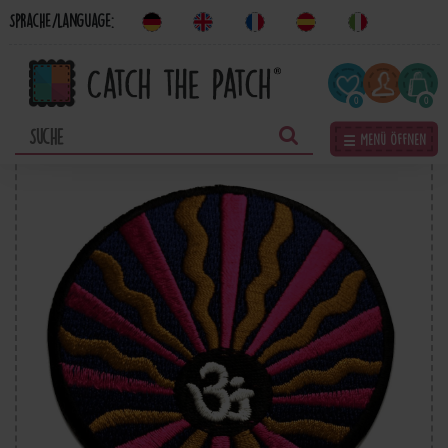
Sprache/Language:
0
0
☰ Menü öffnen