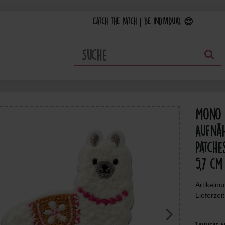
Catch the Patch | Be individual 😍
Mono Q
Aufnäh
Patche
5,7 cm
Artikeln
Lieferzei