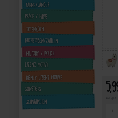
Fahne/Länder
Peace / Hippie
Totenköpfe
Buchstaben/Zahlen
4,49 €
4,49 €
4,49 €
Military / Police
inkl. ges. MwSt. zzgl.
inkl. ges. MwSt. zzgl.
inkl. ges. MwSt. zzgl.
in
Versandkosten
Versandkosten
Versandkosten
Lizenz Motive
Zum Artikel
Zum Artikel
Zum Artikel
Disney Lizenz Motive
5,9
Sonstiges
inkl. ges
Schnäppchen