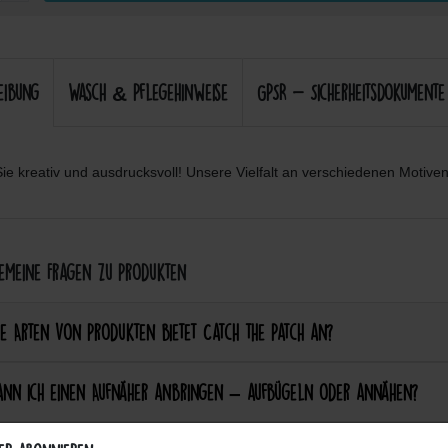
eibung
Wasch & Pflegehinweise
GPSR - Sicherheitsdokumente
ie kreativ und ausdrucksvoll! Unsere Vielfalt an verschiedenen Motiven 
meine Fragen zu Produkten
e Arten von Produkten bietet Catch the Patch an?
ann ich einen Aufnäher anbringen – aufbügeln oder annähen?