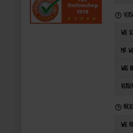
Vers
Wie s
Mit we
Was k
Versen
Rückg
Wie fu