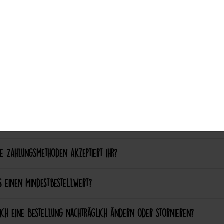
Auswahl akzeptieren
ich einen eigenen Patch designen lassen?
ich bestimmte Farben oder Formen anpassen lassen?
ellung & Bezahlung
nn ich bei Catch the Patch bestellen?
e Zahlungsmethoden akzeptiert ihr?
s einen Mindestbestellwert?
ich eine Bestellung nachträglich ändern oder stornieren?