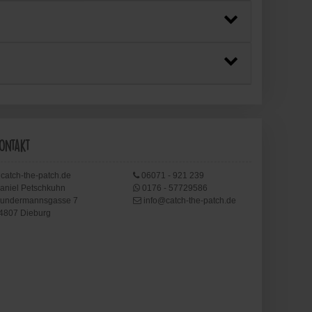
ontakt
catch-the-patch.de
06071 - 921 239
aniel Petschkuhn
0176 - 57729586
undermannsgasse 7
info@catch-the-patch.de
4807 Dieburg