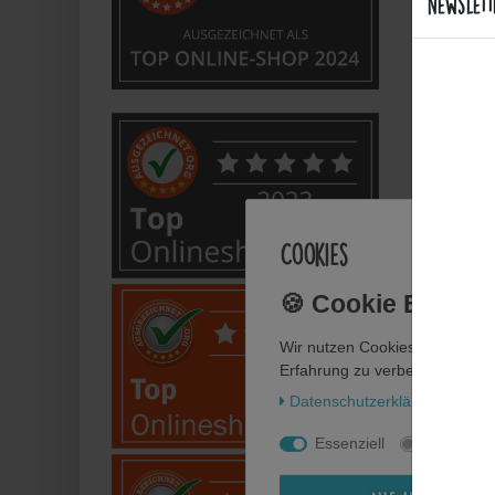
Sind d
Newslett
Welche
Bietet
Anwe
Cookies
Wie fl
Wir nutzen Cookies auf unsere
Wie pf
Erfahrung zu verbessern. Weit
Daten­schutz­erklärung
Impr
Kann i
Essenziell
Statistik
Perso