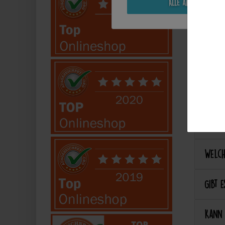
Alle akzeptieren
Kann 
Kann 
Best
Wie ka
Welch
Gibt e
Kann 