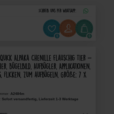
Schreib uns per Whatsapp:
0
0
uick Alpaka Chenille flauschig Tier -
er, Bügelbild, Aufbügler, Applikationen,
s, Flicken, zum aufbügeln, Größe: 7 x
ummer:
A2484m
t:
Sofort versandfertig, Lieferzeit 1-3 Werktage