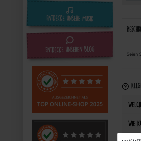
Entdecke unsere Musik
Beschr
Entdecke unseren Blog
Seien S
Allge
Welch
Wie k