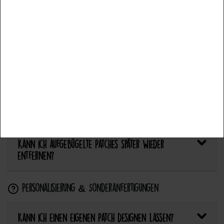
Bietet Catch the Patch personalisierte Aufnäher an?
Alle akzeptieren
Anwendung & Pflege
Auswahl akzeptieren
Wie flicke ich eine Hose oder ein Kleidungsstück
Alle ablehnen
mit einem Aufnäher?
Wie pflege ich Textilien mit Patches richtig?
Kann ich aufgebügelte Patches später wieder
entfernen?
Personalisierung & Sonderanfertigungen
Kann ich einen eigenen Patch designen lassen?