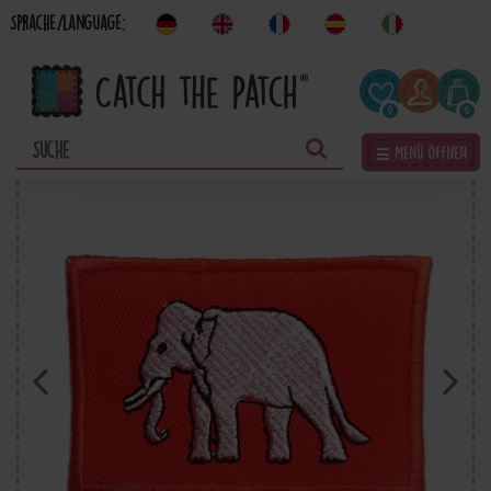
Sprache/Language:
0
0
☰ Menü öffnen